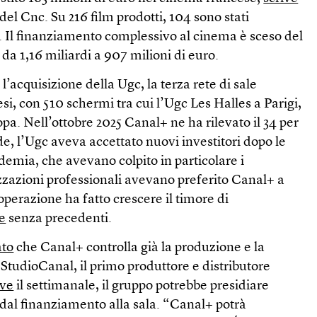
del Cnc. Su 216 film prodotti, 104 sono stati
. Il finanziamento complessivo al cinema è sceso del
da 1,16 miliardi a 907 milioni di euro.
 l’acquisizione della Ugc, la terza rete di sale
i, con 510 schermi tra cui l’Ugc Les Halles a Parigi,
opa. Nell’ottobre 2025 Canal+ ne ha rilevato il 34 per
, l’Ugc aveva accettato nuovi investitori dopo le
ndemia, che avevano colpito in particolare i
zzazioni professionali avevano preferito Canal+ a
perazione ha fatto crescere il timore di
le
senza precedenti.
ato
che Canal+ controlla già la produzione e la
 StudioCanal, il primo produttore e distributore
ive
il settimanale, il gruppo potrebbe presidiare
, dal finanziamento alla sala. “Canal+ potrà