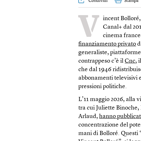
Condividi
Stampa
V
incent Bolloré,
Canal+ dal 201
cinema frances
finanziamento privato
d
generaliste, piattaforme 
contrappeso c’è il
Cnc
, 
che dal 1946 ridistribuisc
abbonamenti televisivi e
pressioni politiche.
L’11 maggio 2026, alla vi
tra cui Juliette Binoc
Arlaud,
hanno pubblica
concentrazione del pote
mani di Bolloré. Questi 