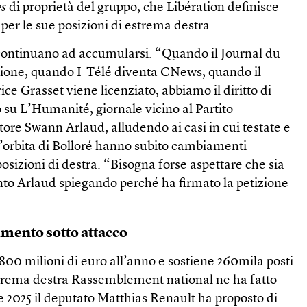
ws
di proprietà del gruppo, che Libération
definisce
er le sue posizioni di estrema destra.
 continuano ad accumularsi. “Quando il Journal du
one, quando I-Télé diventa CNews, quando il
rice Grasset viene licenziato, abbiamo il diritto di
o
su L’Humanité, giornale vicino al Partito
tore Swann Arlaud, alludendo ai casi in cui testate e
ll’orbita di Bolloré hanno subito cambiamenti
 posizioni di destra. “Bisogna forse aspettare che sia
nto
Arlaud spiegando perché ha firmato la petizione
amento sotto attacco
 800 milioni di euro all’anno e sostiene 260mila posti
 estrema destra Rassemblement national ne ha fatto
re 2025 il deputato Matthias Renault ha proposto di