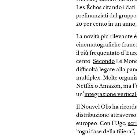
Les Échos citando i dati 
prefinanziati dal gruppo
20 per cento in un anno, 
La novità più rilevante è
cinematografiche frances
il più frequentato d’Eur
cento.
Secondo
Le Monde
difficoltà legate alla pa
multiplex. Molte organi
Netflix o Amazon, ma l’o
un’
integrazione vertica
Il Nouvel Obs
ha ricord
distribuzione attraverso
europeo. Con l’Ugc,
scr
“ogni fase della filiera”