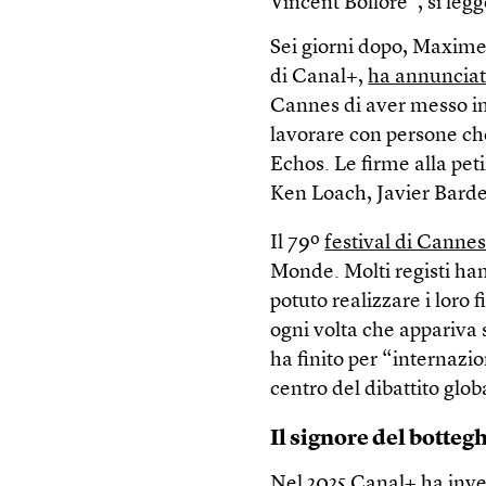
Vincent Bolloré”, si legg
Sei giorni dopo, Maxime
di Canal+,
ha annuncia
Cannes di aver messo in 
lavorare con persone che
Echos. Le firme alla peti
Ken Loach, Javier Bard
Il 79º
festival di Canne
Monde. Molti registi ha
potuto realizzare i loro 
ogni volta che appariva 
ha finito per “internazio
centro del dibattito glo
Il signore del botteg
Nel 2025 Canal+ ha inves