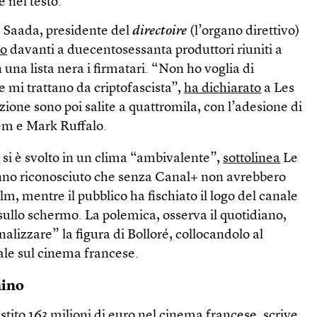
e nel testo.
 Saada, presidente del
directoire
(l’organo direttivo)
to
davanti a duecentosessanta produttori riuniti a
una lista nera i firmatari. “Non ho voglia di
 mi trattano da criptofascista”,
ha dichiarato
a Les
zione sono poi salite a quattromila, con l’adesione di
em e Mark Ruffalo.
s
si è svolto in un clima “ambivalente”,
sottolinea
Le
nno riconosciuto che senza Canal+ non avrebbero
film, mentre il pubblico ha fischiato il logo del canale
sullo schermo. La polemica, osserva il quotidiano,
nalizzare” la figura di Bolloré, collocandolo al
bale sul cinema francese.
hino
tito 163 milioni di euro nel cinema francese,
scrive