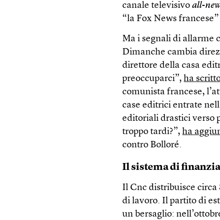
canale televisivo
all-ne
“la Fox News francese” p
Ma i segnali di allarme
Dimanche cambia direzi
direttore della casa edit
preoccuparci”,
ha scritt
comunista francese, l’at
case editrici entrate ne
editoriali drastici verso
troppo tardi?”,
ha aggiu
contro Bolloré.
Il sistema di finanzi
Il Cnc distribuisce circa
di lavoro. Il partito di
un bersaglio: nell’ottob