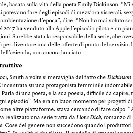
eale, basata sulla vita della poeta Emily Dickinson. “Mi 
i potevano fare degli episodi di mezz’ora viscerali, sex
ambientazione d’epoca”, dice. “Non ho mai voluto scr
l 2017 ha venduto alla Apple l’episodio pilota e un pian
gioni. Sarebbe stata la responsabile della serie, che ave
à per diventare una delle offerte di punta del servizio d
dell’azienda, non ancora lanciato.
truttive
ci, Smith a volte si meraviglia del fatto che
Dickinson
È incentrata su una protagonista femminile indomabile
 Parla di una poeta, e la sua poesia, difficile da capire, 
ogni episodio”. Ma era un buon momento per progetti di 
come altre piattaforme, stava cercando di fare colpo.
a realizzato una serie tratta da
I love Dick
, romanzo di 
s. Cose del genere non succedono quando i produttori