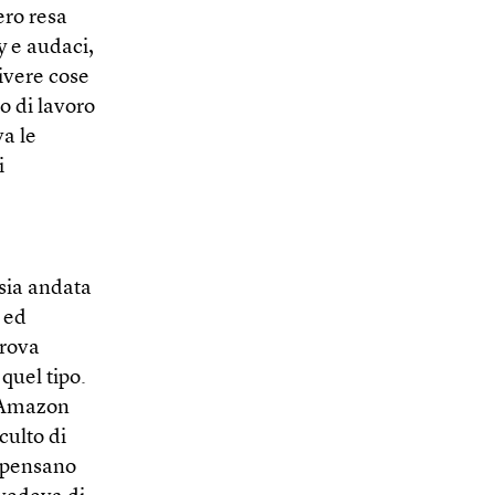
ero resa
y e audaci,
ivere cose
o di lavoro
va le
i
sia andata
 ed
trova
quel tipo.
 “Amazon
culto di
 pensano