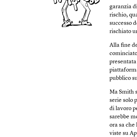
garanzia di
rischio, qu
successo de
rischiato 
Alla fine d
cominciato 
presentata
piattaform
pubblico su
Ma Smith s
serie solo
di lavoro p
sarebbe mo
ora sa che 
viste su A