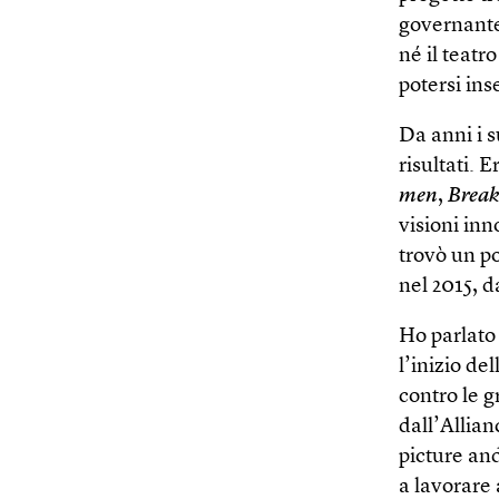
governante,
né il teatr
potersi in
Da anni i s
risultati. 
men
,
Break
visioni in
trovò un p
nel 2015, d
Ho parlato 
l’inizio de
contro le 
dall’Allia
picture an
a lavorare 