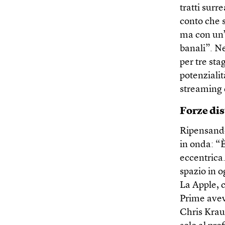
tratti surr
conto che s
ma con un’
banali”. Ne
per tre sta
potenzialit
streaming 
Forze dis
Ripensando
in onda: “
eccentrica.
spazio in 
La Apple, 
Prime avev
Chris Krau