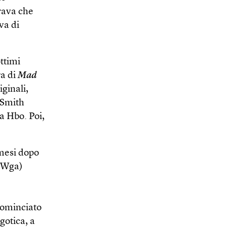
brava che
va di
ottimi
ra di
Mad
iginali,
 Smith
la Hbo. Poi,
 mesi dopo
 (Wga)
cominciato
 gotica, a