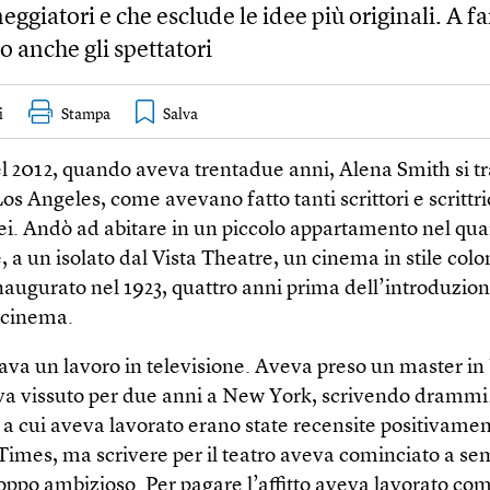
eggiatori e che esclude le idee più originali. A fa
o anche gli spettatori
i
Stampa
el 2012, quando aveva trentadue anni, Alena Smith si tr
os Angeles, come avevano fatto tanti scrittori e scrittri
lei. Andò ad abitare in un piccolo appartamento nel quar
, a un isolato dal Vista Theatre, un cinema in stile colo
naugurato nel 1923, quattro anni prima dell’introduzion
 cinema.
va un lavoro in televisione. Aveva preso un master in b
va vissuto per due anni a New York, scrivendo drammi
 a cui aveva lavorato erano state recensite positivamen
imes, ma scrivere per il teatro aveva cominciato a se
roppo ambizioso. Per pagare l’affitto aveva lavorato co