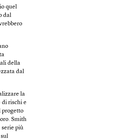
io quel
o dal
avrebbero
vano
ta
li della
ezzata dal
lizzare la
di rischi e
l progetto
voro. Smith
 serie più
 sul