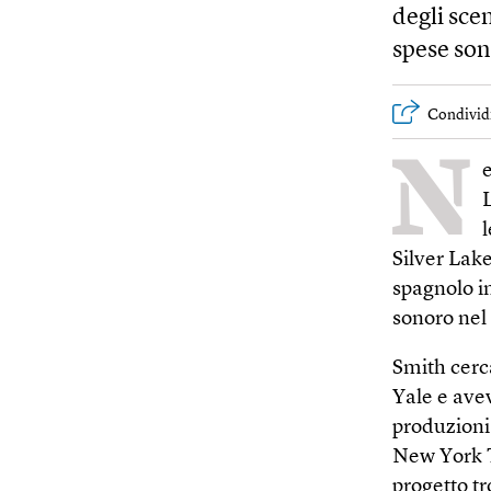
degli scen
spese son
Condivid
N
L
Silver Lake
spagnolo i
sonoro nel
Smith cerca
Yale e ave
produzioni
New York T
progetto t