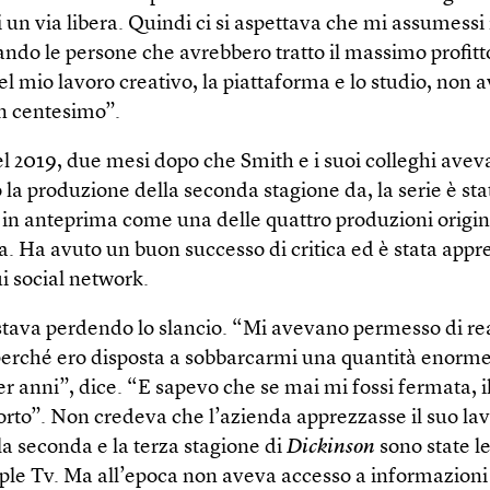
 un via libera. Quindi ci si aspettava che mi assumessi 
ando le persone che avrebbero tratto il massimo profitt
l mio lavoro creativo, la piattaforma e lo studio, non 
un centesimo”.
el 2019, due mesi dopo che Smith e i suoi colleghi ave
la produzione della seconda stagione da, la serie è sta
 in anteprima come una delle quattro produzioni origina
a. Ha avuto un buon successo di critica ed è stata appr
i social network.
tava perdendo lo slancio. “Mi avevano permesso di rea
 perché ero disposta a sobbarcarmi una quantità enorme 
er anni”, dice. “E sapevo che se mai mi fossi fermata, i
rto”. Non credeva che l’azienda apprezzasse il suo la
la seconda e la terza stagione di
Dickinson
sono state le
pple Tv. Ma all’epoca non aveva accesso a informazioni