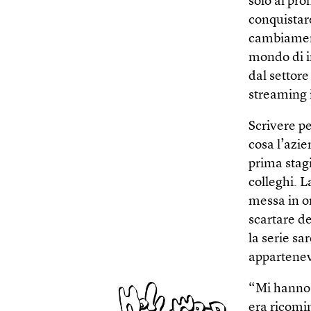
solo al pro
conquistar
cambiament
mondo di in
dal settor
streaming 
Scrivere p
cosa l’azie
prima stag
colleghi. L
messa in o
scartare de
la serie sa
appartenev
“Mi hanno 
era ricomin