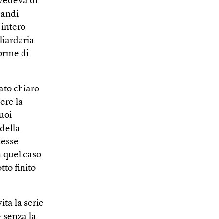
evedeva di
randi
 intero
liardaria
forme di
ato chiaro
vere la
suoi
 della
tesse
n quel caso
to finito
ta la serie
e senza la