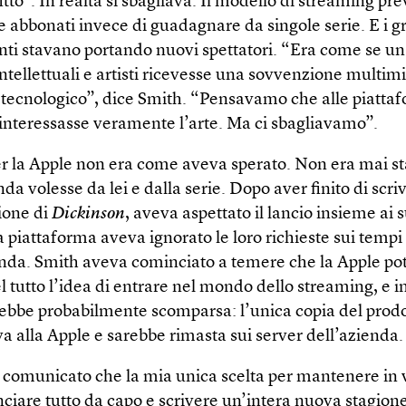
fitto”. In realtà si sbagliava. Il modello di streaming pr
e abbonati invece di guadagnare da singole serie. E i g
i stavano portando nuovi spettatori. “Era come se un
tellettuali e artisti ricevesse una sovvenzione multimi
e tecnologico”, dice Smith. “Pensavamo che alle piatta
interessasse veramente l’arte. Ma ci sbagliavamo”.
er la Apple non era come aveva sperato. Non era mai st
nda volesse da lei e dalla serie. Dopo aver finito di scri
ione di
Dickinson
, aveva aspettato il lancio insieme ai 
a piattaforma aveva ignorato le loro richieste sui tempi
nda. Smith aveva cominciato a temere che la Apple po
l tutto l’idea di entrare nel mondo dello streaming, e i
rebbe probabilmente scomparsa: l’unica copia del prodot
a alla Apple e sarebbe rimasta sui server dell’azienda.
comunicato che la mia unica scelta per mantenere in vi
ciare tutto da capo e scrivere un’intera nuova stagion