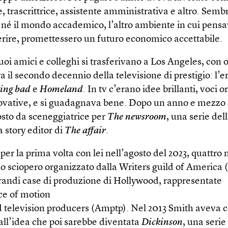
 trascrittrice, assistente amministrativa e altro. Sem
o né il mondo accademico, l’altro ambiente in cui pensa
serire, promettessero un futuro economico accettabile.
uoi amici e colleghi si trasferivano a Los Angeles, con 
Era il secondo decennio della televisione di prestigio: l’e
ing bad
e
Homeland
. In tv c’erano idee brillanti, voci or
novative, e si guadagnava bene. Dopo un anno e mezzo
osto da sceneggiatrice per
The newsroom
, una serie del
a story editor di
The affair
.
per la prima volta con lei nell’agosto del 2023, quattro
llo sciopero organizzato dalla Writers guild of America
grandi case di produzione di Hollywood, rappresentate
nce of motion
d television producers (Amptp). Nel 2013 Smith aveva 
all’idea che poi sarebbe diventata
Dic­kinson
, una serie