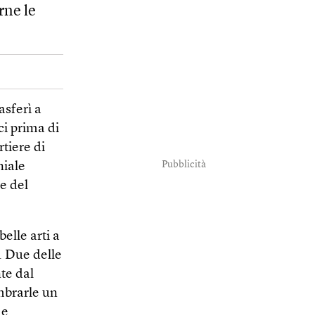
rne le
asferì a
ci prima di
tiere di
Pubblicità
niale
e del
elle arti a
. Due delle
te dal
mbrarle un
me