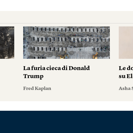
La furia cieca di Donald
Le do
Trump
su El
Fred Kaplan
Asha 