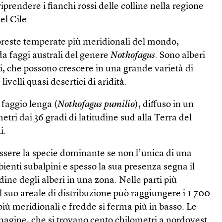
riprendere i fianchi rossi delle colline nella regione
el Cile.
foreste temperate più meridionali del mondo,
a faggi australi del genere
Nothofagus
. Sono alberi
, che possono crescere in una grande varietà di
 livelli quasi desertici di aridità.
 faggio lenga (
Nothofagus pumilio
), diffuso in un
tri dai 36 gradi di latitudine sud alla Terra del
i.
essere la specie dominante se non l’unica di una
bienti subalpini e spesso la sua presenza segna il
udine degli alberi in una zona. Nelle parti più
el suo areale di distribuzione può raggiungere i 1.700
più meridionali e fredde si ferma più in basso. Le
magine, che si trovano cento chilometri a nordovest