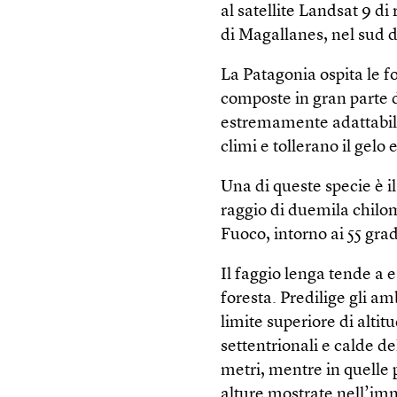
al satellite Landsat 9 di 
di Magallanes, nel sud d
La Patagonia ospita le 
composte in gran parte d
estremamente adattabili
climi e tollerano il gelo e
Una di queste specie è il
raggio di duemila chilome
Fuoco, intorno ai 55 grad
Il faggio lenga tende a 
foresta. Predilige gli am
limite superiore di altit
settentrionali e calde d
metri, mentre in quelle 
alture mostrate nell’im