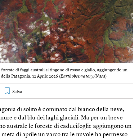
e foreste di faggi australi si tingono di rosso e giallo, aggiungendo un
 della Patagonia. 12 Aprile 2026 (
Earthobservatory/Nasa
)
agonia di solito è dominato dal bianco della neve,
nure e dal blu dei laghi glaciali. Ma per un breve
no australe le foreste di caducifoglie aggiungono un
la metà di aprile un varco tra le nuvole ha permesso