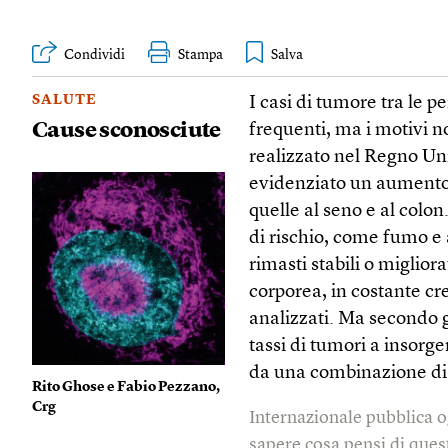
Condividi
Stampa
SALUTE
I casi di tumore tra le 
Cause sconosciute
frequenti, ma i motivi 
realizzato nel Regno Un
evidenziato un aumento di
quelle al seno e al colon.
di rischio, come fumo e 
rimasti stabili o miglio
corporea, in costante cre
analizzati. Ma secondo gl
tassi di tumori a insor
da una combinazione di p
Rito Ghose e Fabio Pezzano,
Crg
Internazionale pubblica o
sapere cosa pensi di quest