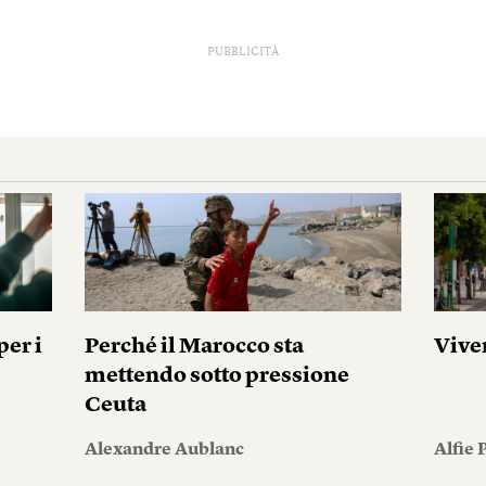
PUBBLICITÀ
er i
Perché il Marocco sta
Vive
mettendo sotto pressione
Ceuta
Alexandre Aublanc
Alfie