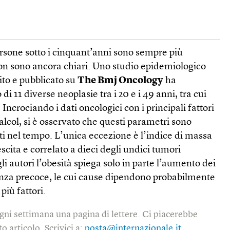
persone sotto i cinquant’anni sono sempre più
non sono ancora chiari. Uno studio epidemiologico
ito e pubblicato su
The Bmj Oncology
ha
 11 diverse neoplasie tra i 20 e i 49 anni, tra cui
 Incrociando i dati oncologici con i principali fattori
alcol, si è osservato che questi parametri sono
rati nel tempo. L’unica eccezione è l’indice di massa
scita e correlato a dieci degli undici tumori
i autori l’obesità spiega solo in parte l’aumento dei
genza precoce, le cui cause dipendono probabilmente
iù fattori.
gni settimana una pagina di lettere. Ci piacerebbe
o articolo. Scrivici a:
posta@internazionale.it