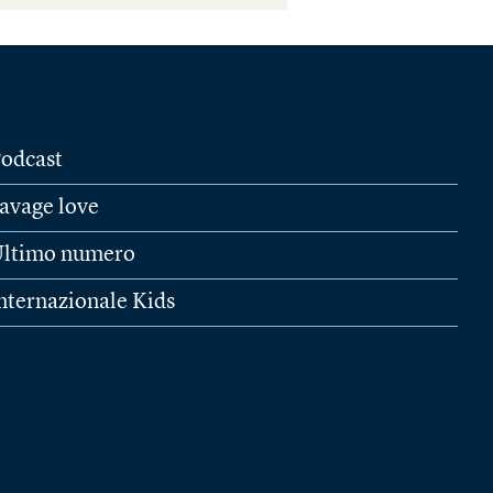
odcast
avage love
ltimo numero
nternazionale Kids