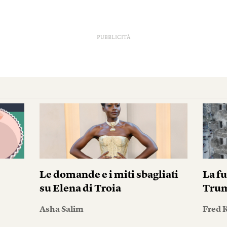
PUBBLICITÀ
Le domande e i miti sbagliati
La fu
su Elena di Troia
Tru
Asha Salim
Fred 