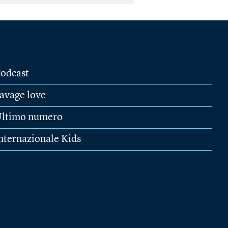
odcast
avage love
ltimo numero
nternazionale Kids