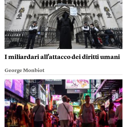
I miliardari all’attacco dei diritti umani
George Monbiot