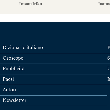
Imaan Irfan
Ioanna
Dizionario italiano
P
Oroscopo
S
Pubblicità
U
Paesi
I
Autori
Newsletter