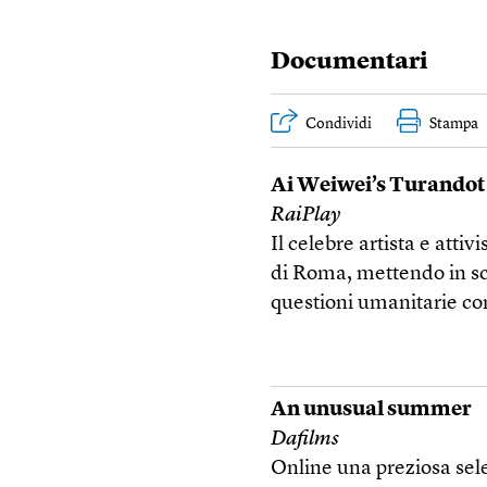
Documentari
Condividi
Stampa
Ai Weiwei’s Turandot
RaiPlay
Il celebre artista e atti
di Roma, mettendo in sce
questioni umanitarie c
An unusual summer
Dafilms
Online una preziosa selez