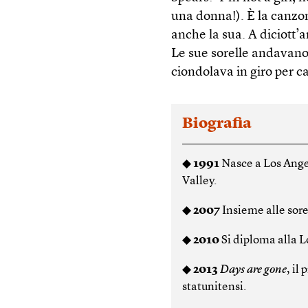
una donna!). È la canzon
anche la sua. A diciott’a
Le sue sorelle andavano
ciondolava in giro per c
Biografia
◆
1991
Nasce a Los Angel
Valley.
◆
2007
Insieme alle sore
◆
2010
Si diploma alla L
◆
2013
Days are gone
, il
statunitensi.