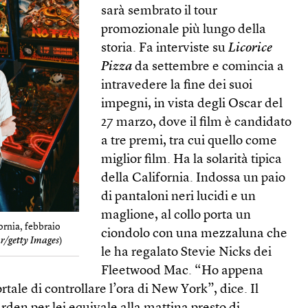
sarà sembrato il tour
promozionale più lungo della
storia. Fa interviste su
Licorice
Pizza
da settembre e comincia a
intravedere la fine dei suoi
impegni, in vista degli Oscar del
27 marzo, dove il film è candidato
a tre premi, tra cui quello come
miglior film. Ha la solarità tipica
della California. Indossa un paio
di pantaloni neri lucidi e un
maglione, al collo porta un
ornia, febbraio
ciondolo con una mezzaluna che
r/getty Images
)
le ha regalato Stevie Nicks dei
Fleetwood Mac. “Ho appena
ale di controllare l’ora di New York”, dice. Il