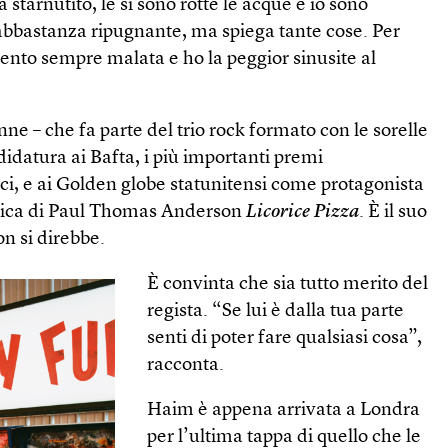
starnutito, le si sono rotte le acque e io sono
è abbastanza ripugnante, ma spiega tante cose. Per
sento sempre malata e ho la peggior sinusite al
ne – che fa parte del trio rock formato con le sorelle
didatura ai Bafta, i più importanti premi
ci, e ai Golden globe statunitensi come protagonista
ica di Paul Thomas Anderson
Licorice Pizza
. È il suo
on si direbbe.
È convinta che sia tutto merito del
regista. “Se lui è dalla tua parte
senti di poter fare qualsiasi cosa”,
racconta.
Haim è appena arrivata a Londra
per l’ultima tappa di quello che le