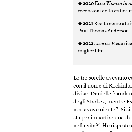
◆
2020
Esce
Women in mu
recensioni della critica 
◆
2021
Recita come attri
Paul Thomas Anderson.
◆
2022
Licorice Pizza
rice
miglior film.
Le tre sorelle avevano c
con il nome di Rockinhai
divise. Danielle è andat
degli Strokes, mentre E
non avevo niente”. Si si
sta per impartire una du
nella vita?’. Ho rispost