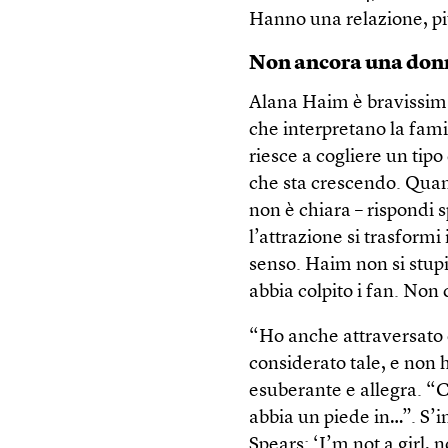
Hanno una relazione, p
Non ancora una don
Alana Haim è bravissima.
che interpretano la fami
riesce a cogliere un tipo
che sta crescendo. Quand
non è chiara – rispondi s
l’attrazione si trasform
senso. Haim non si stupi
abbia colpito i fan. Non 
“Ho anche attraversato q
considerato tale, e non 
esuberante e allegra. “Ci
abbia un piede in…”. S’
Spears: ‘I’m not a girl