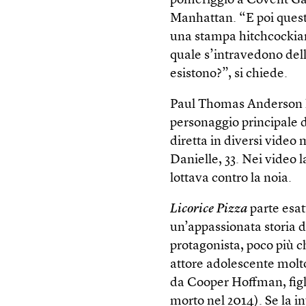
pomeriggio a Covent Gar
Manhattan. “E poi quest
una stampa hitch­cockian
quale s’intravedono del
esistono?”, si chiede.
Paul Thomas Anderson ha
personaggio principale
diretta in diversi video 
Danielle, 33. Nei video
lottava contro la noia.
Licorice Pizza
parte esa
un’appassionata storia d
protagonista, poco più c
attore adolescente molto
da Cooper Hoffman, fig
morto nel 2014). Se la i