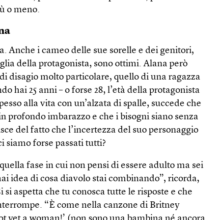
iù o meno.
na
 Anche i cameo delle sue sorelle e dei genitori,
glia della protagonista, sono ottimi. Alana però
 di disagio molto particolare, quello di una ragazza
o hai 25 anni – o forse 28, l’età della protagonista
pesso alla vita con un’alzata di spalle, succede che
i in profondo imbarazzo e che i bisogni siano senza
sce del fatto che l’incertezza del suo personaggio
ci siamo forse passati tutti?
uella fase in cui non pensi di essere adulto ma sei
hai idea di cosa diavolo stai combinando”, ricorda,
 si aspetta che tu conosca tutte le risposte e che
interrompe. “È come nella canzone di Britney
, not yet a woman!’ (non sono una bambina né ancora