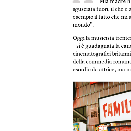
“Mia madre ha 
sgusciata fuori, il che 
esempio il fatto che mi 
mondo”.
Oggi la musicista trenten
– si è guadagnata la can
cinematografici britanni
della commedia romant
esordio da attrice, ma n