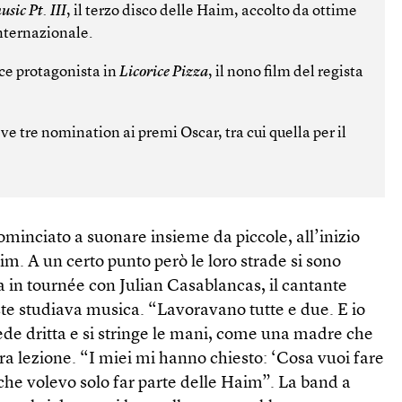
sic Pt. III
, il terzo disco delle Haim, accolto da ottime
internazionale.
ce protagonista in
Licorice Pizza
, il nono film del regista
ve tre nomination ai premi Oscar, tra cui quella per il
ominciato a suonare insieme da piccole, all’inizio
m. A un certo punto però le loro strade si sono
a in tournée con Julian Casablancas, il cantante
ste studiava musica. “Lavoravano tutte e due. E io
ede dritta e si stringe le mani, come una madre che
ra lezione. “I miei mi hanno chiesto: ‘Cosa vuoi fare
o che volevo solo far parte delle Haim”. La band a