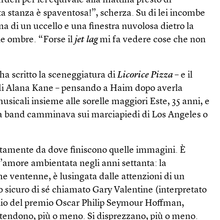
den per lei equivale alla mattina presto di
a stanza è spaventosa!”, scherza. Su di lei incombe
a di un uccello e una finestra nuvolosa dietro la
le ombre. “Forse il
jet lag
mi fa vedere cose che non
 scritto la sceneggiatura di
Licorice Pizza
– e il
 di Alana Kane – pensando a Haim dopo averla
musicali insieme alle sorelle maggiori Este, 35 anni, e
 la band camminava sui marciapiedi di Los Angeles o
ttamente da dove finiscono quelle immagini. È
’amore ambientata negli anni settanta: la
he ventenne, è lusingata dalle attenzioni di un
 sicuro di sé chiamato Gary Valentine (interpretato
lio del premio Oscar Philip Seymour Hoffman,
ntendono, più o meno. Si disprezzano, più o meno.