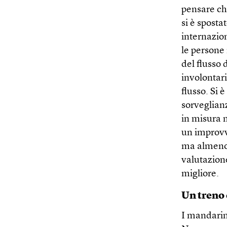
pensare che
si è sposta
internazion
le persone 
del flusso d
involontari
flusso. Si 
sorveglianza
in misura 
un improvv
ma almeno p
valutazion
migliore.
Un treno
I mandarin