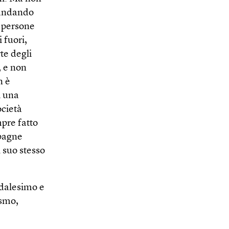
sbandando
, persone
 fuori,
te degli
, e non
n è
i una
ocietà
mpre fatto
mpagne
l suo stesso
udalesimo e
ismo,