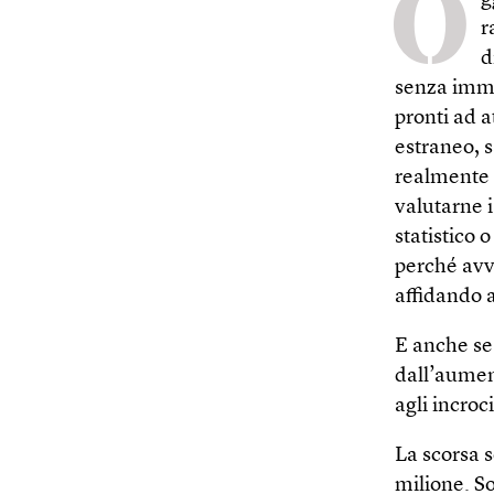
O
r
d
senza immag
pronti ad 
estraneo, 
realmente 
valutarne i
statistico 
perché avv
affidando a
E anche se 
dall’aumen
agli incroci
La scorsa s
milione. S