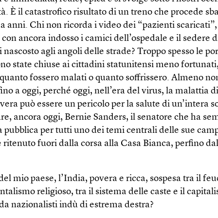
à. È il catastrofico risultato di un treno che procede 
da anni. Chi non ricorda i video dei “pazienti scaricati”
on ancora indosso i camici dell’ospedale e il sedere di
i nascosto agli angoli delle strade? Troppo spesso le por
no state chiuse ai cittadini statunitensi meno fortunati
quanto fossero malati o quanto soffrissero. Almeno no
ino a oggi, perché oggi, nell’era del virus, la malattia d
era può essere un pericolo per la salute di un’intera s
re, ancora oggi, Bernie Sanders, il senatore che ha se
à pubblica per tutti uno dei temi centrali delle sue ca
 è ritenuto fuori dalla corsa alla Casa Bianca, perfino da
del mio paese, l’India, povera e ricca, sospesa tra il fe
talismo religioso, tra il sistema delle caste e il capital
da nazionalisti indù di estrema destra?