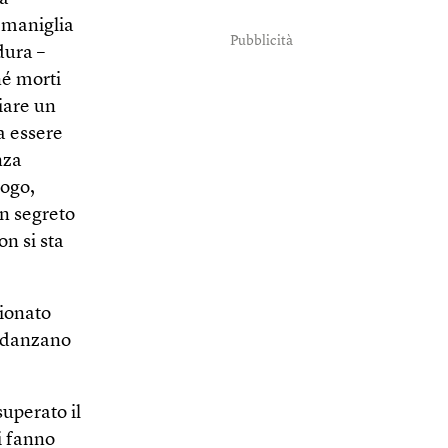
a maniglia
Pubblicità
dura –
né morti
iare un
a essere
nza
logo,
in segreto
n si sta
zionato
e danzano
superato il
i fanno