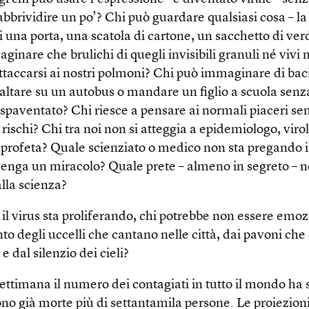
abbrividire un po’? Chi può guardare qualsiasi cosa – l
i una porta, una scatola di cartone, un sacchetto di ver
inare che brulichi di quegli invisibili granuli né vivi 
attaccarsi ai nostri polmoni? Chi può immaginare di bac
saltare su un autobus o mandare un figlio a scuola senz
spaventato? Chi riesce a pensare ai normali piaceri se
 rischi? Chi tra noi non si atteggia a epidemiologo, viro
o profeta? Quale scienziato o medico non sta pregando 
enga un miracolo? Quale prete – almeno in segreto – no
lla scienza?
il virus sta proliferando, chi potrebbe non essere emo
to degli uccelli che cantano nelle città, dai pavoni ch
 e dal silenzio dei cieli?
ettimana il numero dei contagiati in tutto il mondo ha 
ono già morte più di settantamila persone. Le proiezion