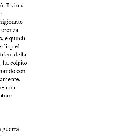
ù. Il virus
e
prigionato
fferenza
to, e quindi
 di quel
trica, della
, ha colpito
ermando con
riamente,
are una
otore
 guerra.