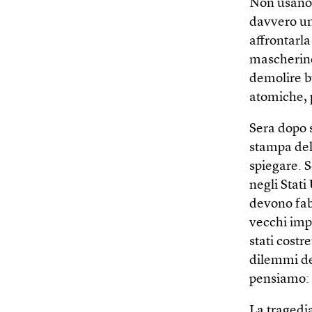
Non usano 
davvero un
affrontarla
mascherine 
demolire b
atomiche, 
Sera dopo 
stampa del
spiegare. S
negli Stati
devono fabb
vecchi impe
stati costr
dilemmi de
pensiamo: 
La tragedia