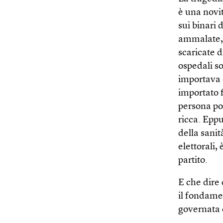
è una novit
sui binari 
ammalate, c
scaricate d
ospedali so
importava 
importato f
persona pov
ricca. Eppu
della sanit
elettorali,
partito.
E che dire 
il fondamen
governata 