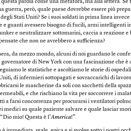
questa parola come una metafora, ma alla lettera. Se 
a guerra, però, quale paese dovrebbe essere più prepa
 degli Stati Uniti? Se i suoi soldati in prima linea invece
e guanti avessero bisogno di fucili, armi intelligenti i
unker e neutralizzare sottomarini, caccia a reazione 
pensate che non ne avrebbero a sufficienza?
sera, da mezzo mondo, alcuni di noi guardano le conf
 governatore di New York con una fascinazione che è di
eguiamo le statistiche e ascoltiamo le storie di ospedali
 Uniti, di infermieri sottopagati e sovraccarichi di lavor
ricarsi le mascherine da soli con sacchetti della spaz
rmeabili, e che rischiano la vita per soccorrere i malati
etti a farsi concorrenza per procurarsi i ventilatori polmo
i medici su quale paziente salvare e quale lasciar mori
“Dio mio! Questa è l’
America
!”.
 è immediata, reale, epica e si svolge sotto i nostri oc