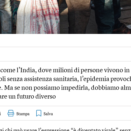
 come l’India, dove milioni di persone vivono in
li senza assistenza sanitaria, l’epidemia provo
fe. Ma se non possiamo impedirla, dobbiamo al
re un futuro diverso
i
Stampa
gi chi può usare l’espressione “è diventato virale” sen