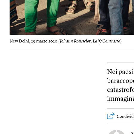
New Delhi, 29 marzo 2020 (
Johann Rousselot, Laif/Contrasto
)
Nei paesi
baraccopo
catastro
immagina
Condivid
g