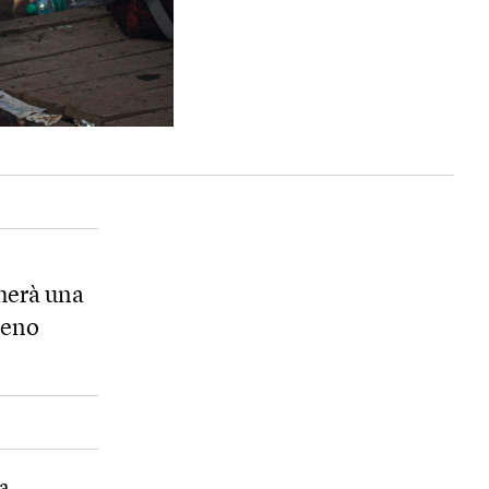
cherà una
meno
za