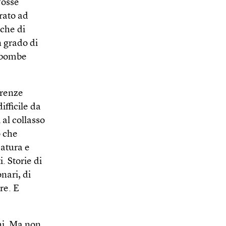
fosse
rato ad
 che di
n grado di
e bombe
erenze
fficile da
 al collasso
o che
zatura e
. Storie di
nari, di
re. E
chi. Ma non