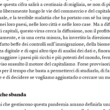
 questa cifra salirà a centinaia di migliaia, se non di pi
to liberamente lungo le vie del commercio e del capital
ale, e la terribile malattia che ha portato con sé ha im
nei loro paesi, nelle loro città e nelle loro case. Ma a di
i capitali, questo virus cerca la diffusione, non il profit
amente, e in una certa misura, ha invertito la direzione
è fatto beffe dei controlli sull’immigrazione, della biome
 digitale e di ogni altro tipo di analisi dei dati e, finora
maggiore i paesi più ricchi e più potenti del mondo, f
iso sussulto il motore del capitalismo. Forse provviso
er il tempo che basta a permetterci di studiarlo, di f
e e di decidere se vogliamo aggiustarlo o cercare un m
 che sbanda
i che gestiscono questa pandemia amano definirla una