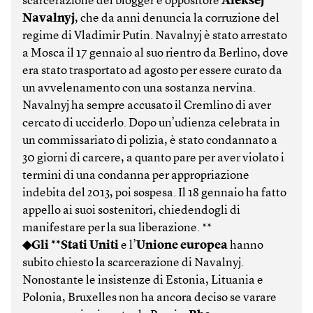
scarcerazione del blogger e oppositore
Aleksej
Navalnyj
, che da anni denuncia la corruzione del
regime di Vladimir Putin. Navalnyj è stato arrestato
a Mosca il 17 gennaio al suo rientro da Berlino, dove
era stato trasportato ad agosto per essere curato da
un avvelenamento con una sostanza nervina.
Navalnyj ha sempre accusato il Cremlino di aver
cercato di ucciderlo. Dopo un’udienza celebrata in
un commissariato di polizia, è stato condannato a
30 giorni di carcere, a quanto pare per aver violato i
termini di una condanna per appropriazione
indebita del 2013, poi sospesa. Il 18 gennaio ha fatto
appello ai suoi sostenitori, chiedendogli di
manifestare per la sua liberazione. **
◆Gli **Stati Uniti
e l’
Unione europea
hanno
subito chiesto la scarcerazione di Navalnyj.
Nonostante le insistenze di Estonia, Lituania e
Polonia, Bruxelles non ha ancora deciso se varare