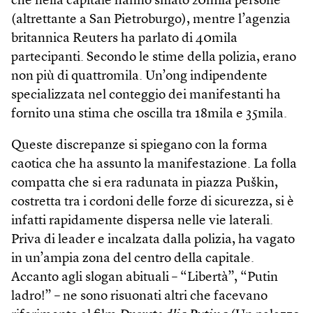
che nella capitale hanno sfilato 20mila persone
(altrettante a San Pietroburgo), mentre l’agenzia
britannica Reuters ha parlato di 40mila
partecipanti. Secondo le stime della polizia, erano
non più di quattromila. Un’ong indipendente
specializzata nel conteggio dei manifestanti ha
fornito una stima che oscilla tra 18mila e 35mila.
Queste discrepanze si spiegano con la forma
caotica che ha assunto la manifestazione. La folla
compatta che si era radunata in piazza Puškin,
costretta tra i cordoni delle forze di sicurezza, si è
infatti rapidamente dispersa nelle vie laterali.
Priva di leader e incalzata dalla polizia, ha vagato
in un’ampia zona del centro della capitale.
Accanto agli slogan abituali – “Libertà”, “Putin
ladro!” – ne sono risuonati altri che facevano