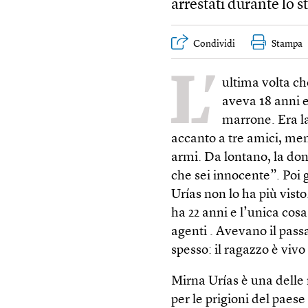
arrestati durante lo 
Condividi
Stampa
L’
ultima volta ch
aveva 18 anni e
marrone. Era la
accanto a tre amici, men
armi. Da lontano, la do
che sei innocente”. Poi g
Urías non lo ha più vist
ha 22 anni e l’unica cosa
agenti . Avevano il pas
spesso: il ragazzo è vivo
Mirna Urías è una delle
per le prigioni del paese 