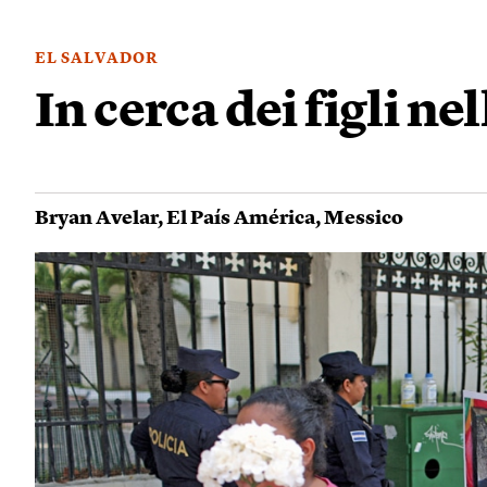
EL SALVADOR
In cerca dei figli ne
Bryan Avelar
,
El País América
,
Messico