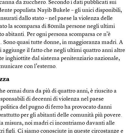
 canna da zucchero. Secondo i dati pubblicati sui
ente populista Nayib Bukele – gli unici disponibili,
ensurati dallo stato – nel paese la violenza delle
ato la scomparsa di 80mila persone negli ultimi
to abitanti. Per ogni persona scomparsa ce n’è
. Sono quasi tutte donne, in maggioranza madri. A
i aggiunge il fatto che negli ultimi quattro anni altre
e inghiottite dal sistema penitenziario nazionale,
comunicare con l’esterno.
ezza
e ormai dura da più di quattro anni, è riuscito a
sponsabili di decenni di violenza nel paese
politica del pugno di ferro ha provocato danni
prattutto per gli abitanti delle comunità più povere.
a misura, noi madri ci incontriamo davanti alle
tri figli. Ci siamo conosciute in queste circostanze e