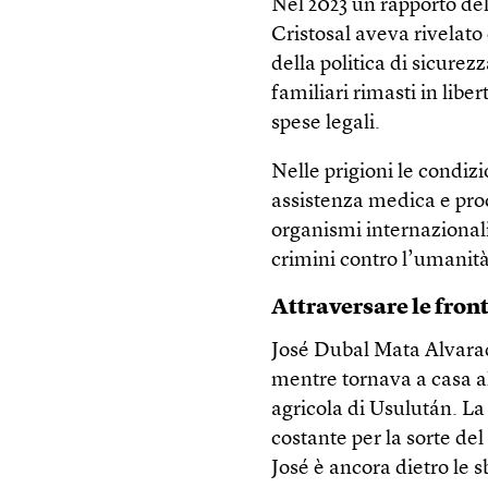
Nel 2023 un rapporto del
Cristosal aveva rivelat
della politica di sicurez
familiari rimasti in libe
spese legali.
Nelle prigioni le condiz
assistenza medica e proc
organismi internazional
crimini contro l’umanità
Attraversare le fron
José Dubal Mata Alvarado 
mentre tornava a casa al
agricola di Usulután. L
costante per la sorte del
José è ancora dietro le 