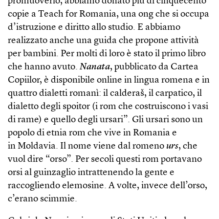
promuoverlo, abbiamo donato più di cinquecento
copie a Teach for Romania, una ong che si occupa
d’istruzione e diritto allo studio. E abbiamo
realizzato anche una guida che propone attività
per bambini. Per molti di loro è stato il primo libro
che hanno avuto.
Nanata
, pubblicato da Cartea
Copiilor, è disponibile online in lingua romena e in
quattro dialetti romanì: il calderaš, il carpatico, il
dialetto degli spoitor (i rom che costruiscono i vasi
di rame) e quello degli ursari”. Gli ursari sono un
popolo di etnia rom che vive in Romania e
in Moldavia. Il nome viene dal romeno
urs
, che
vuol dire “orso”. Per secoli questi rom portavano
orsi al guinzaglio intrattenendo la gente e
raccogliendo elemosine. A volte, invece dell’orso,
c’erano scimmie.