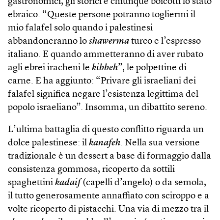
gastronomici, gli storici e chiunque boicotti lo stato
ebraico: “Queste persone potranno togliermi il
mio falafel solo quando i palestinesi
abbandoneranno lo
shawerma
turco e l’espresso
italiano. E quando ammetteranno di aver rubato
agli ebrei iracheni le
kibbeh
”, le polpettine di
carne. E ha aggiunto: “Privare gli israeliani dei
falafel significa negare l’esistenza legittima del
popolo israeliano”. Insomma, un dibattito sereno.
L’ultima battaglia di questo conflitto riguarda un
dolce palestinese: il
kanafeh
. Nella sua versione
tradizionale è un dessert a base di formaggio dalla
consistenza gommosa, ricoperto da sottili
spaghettini
kadaif
(capelli d’angelo) o da semola,
il tutto generosamente annaffiato con sciroppo e a
volte ricoperto di pistacchi. Una via di mezzo tra il