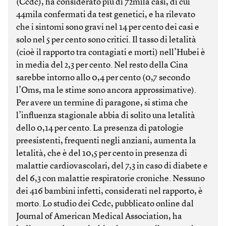
(Ccdc), ha considerato più di 72mila casi, di cui
44mila confermati da test genetici, e ha rilevato
che i sintomi sono gravi nel 14 per cento dei casi e
solo nel 5 per cento sono critici. Il tasso di letalità
(cioè il rapporto tra contagiati e morti) nell’Hubei è
in media del 2,3 per cento. Nel resto della Cina
sarebbe intorno allo 0,4 per cento (0,7 secondo
l’Oms, ma le stime sono ancora approssimative).
Per avere un termine di paragone, si stima che
l’influenza stagionale abbia di solito una letalità
dello 0,14 per cento. La presenza di patologie
preesistenti, frequenti negli anziani, aumenta la
letalità, che è del 10,5 per cento in presenza di
malattie cardiovascolari, del 7,3 in caso di diabete e
del 6,3 con malattie respiratorie croniche. Nessuno
dei 416 bambini infetti, considerati nel rapporto, è
morto. Lo studio dei Ccdc, pubblicato online dal
Journal of American Medical Association, ha