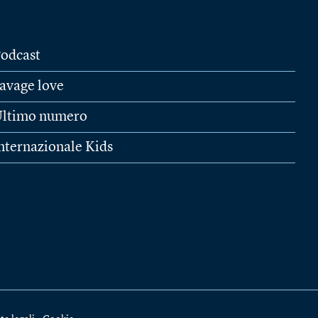
odcast
avage love
ltimo numero
nternazionale Kids