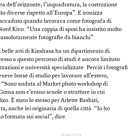
ea dell’orizzonte, l’inquadratura, la costruzione
 diverse rispetto all’Europa”. E ironizza
 accaduto quando lavorava come fotografa di
ord Kivu: “Una coppia di sposi ha insistito molto
 assolutamente fotografie da bianchi”.
belle arti di Kinshasa ha un dipartimento di
cesso a questo percorso di studi è ancora limitato
zioni e università specializzate. Perciò i fotografi
enere borse di studio per lavorare all’estero,
. “Sono andata al Market photo work­shop di
oma non c’erano scuole o strutture in cui
zo. È stato lo stesso per Arlette Bashizi,
a, anche lei originaria di quella città. “Io ho
o formata sui social”, dice.
PUBBLICITÀ