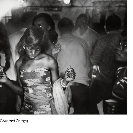
(
Léonard Pongo
)