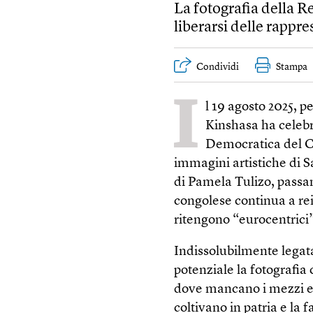
La fotografia della 
liberarsi delle rappre
Condividi
Stampa
I
l 19 agosto 2025, p
Kinshasa ha celebr
Democratica del Co
immagini artistiche di 
di Pamela Tulizo, passand
congolese continua a re
ritengono “eurocentrici
Indissolubilmente legata 
potenziale la fotografia
dove mancano i mezzi e i
coltivano in patria e la 