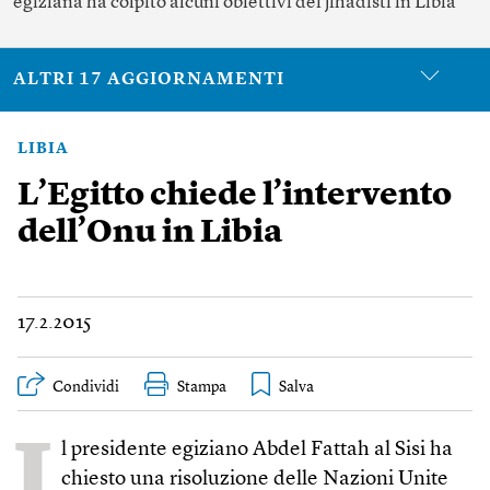
egiziana ha colpito alcuni obiettivi dei jihadisti in Libia
ALTRI 17 AGGIORNAMENTI
LIBIA
L’Egitto chiede l’intervento
dell’Onu in Libia
17.2.2015
Condividi
Stampa
I
l presidente egiziano Abdel Fattah al Sisi ha
chiesto una risoluzione delle Nazioni Unite