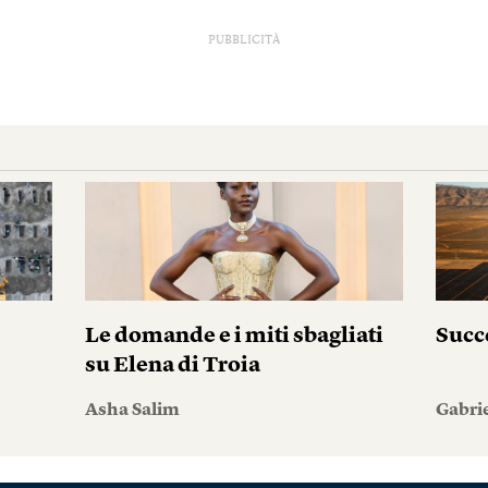
PUBBLICITÀ
Le domande e i miti sbagliati
Succ
su Elena di Troia
Asha Salim
Gabri