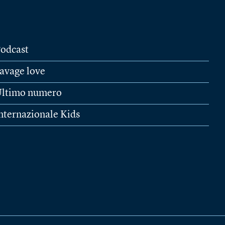
odcast
avage love
ltimo numero
nternazionale Kids