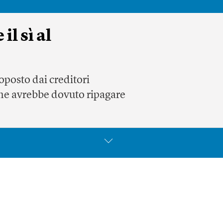
l sì al
oposto dai creditori
ene avrebbe dovuto ripagare