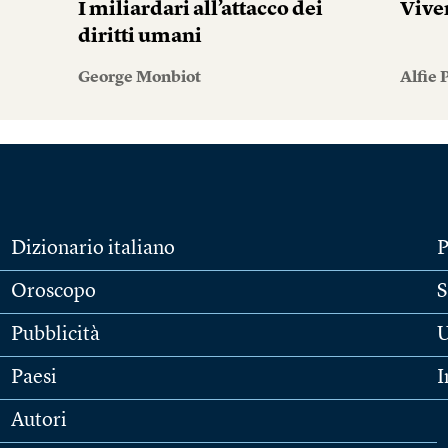
I miliardari all’attacco dei
Vive
diritti umani
George Monbiot
Alfie
Dizionario italiano
P
Oroscopo
S
Pubblicità
U
Paesi
I
Autori