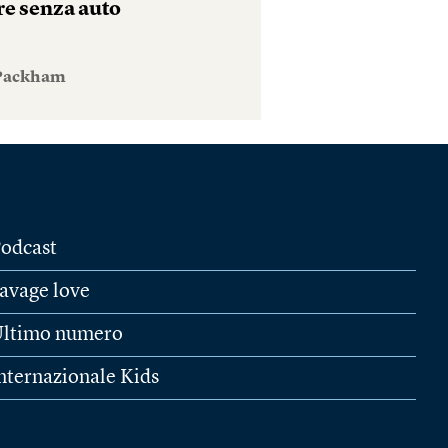
re senza auto
 Packham
odcast
avage love
ltimo numero
nternazionale Kids