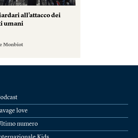
iardari all’attacco dei
tti umani
e Monbiot
odcast
avage love
ltimo numero
nternazionale Kids