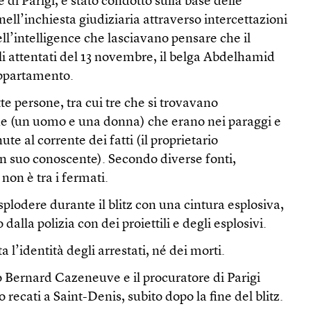
e di Parigi, è stato condotto sulla base delle
nell’inchiesta giudiziaria attraverso intercettazioni
ell’intelligence che lasciavano pensare che il
i attentati del 13 novembre, il belga Abdelhamid
appartamento.
te persone, tra cui tre che si trovavano
e (un uomo e una donna) che erano nei paraggi e
ute al corrente dei fatti (il proprietario
n suo conoscente). Secondo diverse fonti,
n è tra i fermati.
splodere durante il blitz con una cintura esplosiva,
dalla polizia con dei proiettili e degli esplosivi.
l’identità degli arrestati, né dei morti.
no Bernard Cazeneuve e il procuratore di Parigi
 recati a Saint-Denis, subito dopo la fine del blitz.