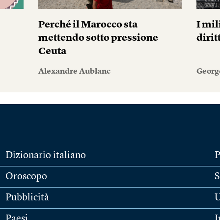
Perché il Marocco sta
I mil
mettendo sotto pressione
diri
Ceuta
Alexandre Aublanc
Georg
Dizionario italiano
P
Oroscopo
S
Pubblicità
U
Paesi
I