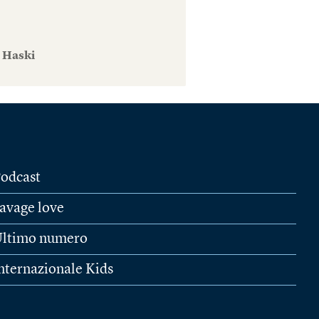
e Haski
odcast
avage love
ltimo numero
nternazionale Kids