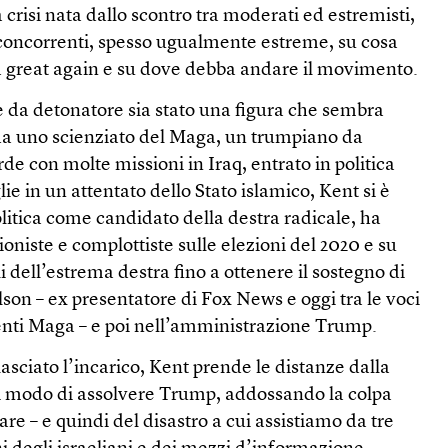
 crisi nata dallo scontro tra moderati ed estremisti,
i concorrenti, spesso ugualmente estreme, su cosa
 great again e su dove debba andare il movimento.
e da detonatore sia stato una figura che sembra
 da uno scienziato del Maga, un trumpiano da
rde con molte missioni in Iraq, entrato in politica
ie in un attentato dello Stato islamico, Kent si è
olitica come candidato della destra radicale, ha
ioniste e complottiste sulle elezioni del 2020 e su
oli dell’estrema destra fino a ottenere il sostegno di
on – ex presentatore di Fox News e oggi tra le voci
ienti Maga – e poi nell’amministrazione Trump.
asciato l’incarico, Kent prende le distanze dalla
i modo di assolvere Trump, addossando la colpa
are – e quindi del disastro a cui assistiamo da tre