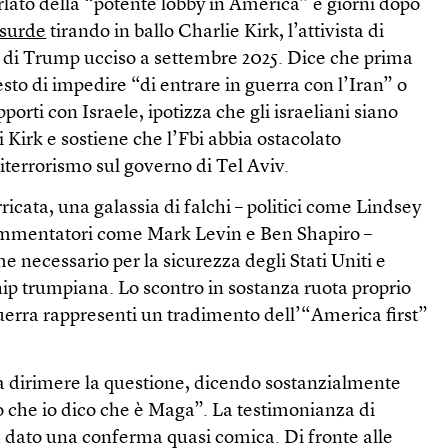
rlato della “potente lobby in America” e giorni dopo
ssurde
tirando in ballo Charlie Kirk, l’attivista di
o di Trump ucciso a settembre 2025. Dice che prima
esto di impedire “di entrare in guerra con l’Iran” o
porti con Israele, ipotizza che gli israeliani siano
i Kirk e sostiene che l’Fbi abbia ostacolato
titerrorismo sul governo di Tel Aviv.
rricata, una galassia di falchi – politici come Lindsey
mmentatori come Mark Levin e Ben Shapiro –
e necessario per la sicurezza degli Stati Uniti e
ip trumpiana. Lo scontro in sostanza ruota proprio
guerra rappresenti un tradimento dell’“America first”
 a dirimere la questione, dicendo sostanzialmente
o che io dico che è Maga”. La testimonianza di
 dato una conferma quasi comica. Di fronte alle