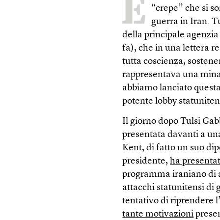
È
“crepe” che si s
guerra in Iran. T
della principale agenzi
fa), che in una lettera r
tutta coscienza, sostene
rappresentava una minac
abbiamo lanciato questa 
potente lobby statuniten
Il giorno dopo Tulsi Gabb
presentata davanti a una
Kent, di fatto un suo di
presidente,
ha presentat
programma iraniano di a
attacchi statunitensi di 
tentativo di riprendere
tante motivazioni
presen