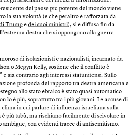
ni degli israeliani e dei mezzi d’informazione.
l presidente del paese più potente del mondo viene
ro la sua volontà (e che peraltro è rafforzata da
di Trump
e
dei suoi ministri
), si è diffusa fin da
ll’estrema destra che si oppongono alla guerra.
i
oroso di isolazionisti e nazionalisti, incarnato da
on o Megyn Kelly, sostiene che il conflitto è
e sia contrario agli interessi statunitensi. Sullo
azione profonda del rapporto tra destra americana e
ostegno allo stato ebraico è stato quasi automatico
on lo è più, soprattutto tra i più giovani. Le accuse di
 clima in cui parlare di influenza israeliana sulla
n è più tabù, ma rischiano facilmente di scivolare in
o ambigue, con evidenti tracce di antisemitismo.