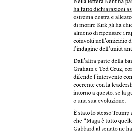
Nella lettera Kent ha pa
ha fatto dichiarazioni a
estrema destra e alleat
di morire Kirk gli ha chi
almeno di ripensare i rap
coinvolti nell’omicidio d
l’indagine dell’unità an
Dall’altra parte della ba
Graham e Ted Cruz, co
difende l’intervento com
coerente con la leadersh
intorno a questo: se la 
o una sua evoluzione.
È stato lo stesso Trump
che “Maga è tutto quell
Gabbard al senato ne ha