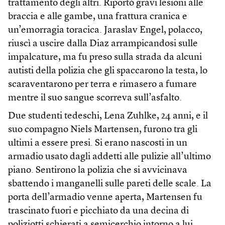
trattamento degli altri. Riportò gravi lesioni alle
braccia e alle gambe, una frattura cranica e
un’emorragia toracica. Jaraslav Engel, polacco,
riuscì a uscire dalla Diaz arrampicandosi sulle
impalcature, ma fu preso sulla strada da alcuni
autisti della polizia che gli spaccarono la testa, lo
scaraventarono per terra e rimasero a fumare
mentre il suo sangue scorreva sull’asfalto.
Due studenti tedeschi, Lena Zuhlke, 24 anni, e il
suo compagno Niels Martensen, furono tra gli
ultimi a essere presi. Si erano nascosti in un
armadio usato dagli addetti alle pulizie all’ultimo
piano. Sentirono la polizia che si avvicinava
sbattendo i manganelli sulle pareti delle scale. La
porta dell’armadio venne aperta, Martensen fu
trascinato fuori e picchiato da una decina di
poliziotti schierati a semicerchio intorno a lui.