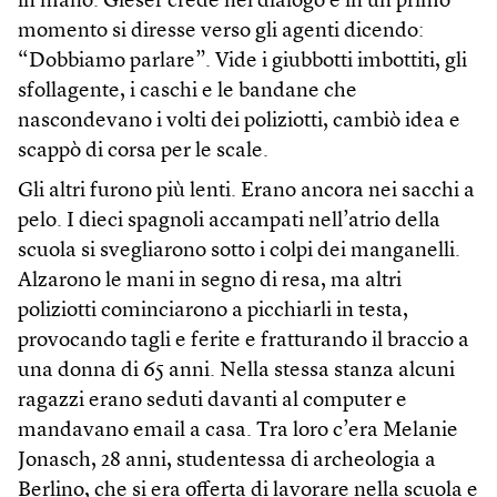
in mano. Gieser crede nel dialogo e in un primo
momento si diresse verso gli agenti dicendo:
“Dobbiamo parlare”. Vide i giubbotti imbottiti, gli
sfollagente, i caschi e le bandane che
nascondevano i volti dei poliziotti, cambiò idea e
scappò di corsa per le scale.
Gli altri furono più lenti. Erano ancora nei sacchi a
pelo. I dieci spagnoli accampati nell’atrio della
scuola si svegliarono sotto i colpi dei manganelli.
Alzarono le mani in segno di resa, ma altri
poliziotti cominciarono a picchiarli in testa,
provocando tagli e ferite e fratturando il braccio a
una donna di 65 anni. Nella stessa stanza alcuni
ragazzi erano seduti davanti al computer e
mandavano email a casa. Tra loro c’era Melanie
Jonasch, 28 anni, studentessa di archeologia a
Berlino, che si era offerta di lavorare nella scuola e