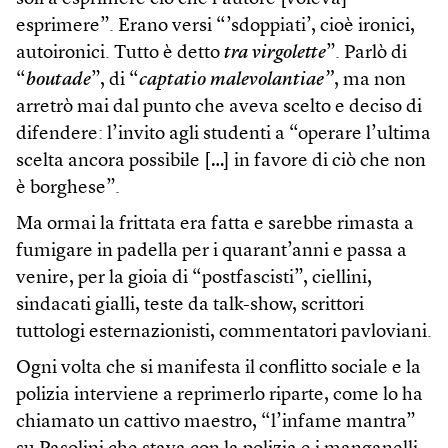
esprimere”. Erano versi “’sdoppiati’, cioè ironici,
autoironici. Tutto è detto
tra virgolette
”. Parlò di
“
boutade
”, di “
captatio malevolantiae”
, ma non
arretrò mai dal punto che aveva scelto e deciso di
difendere: l’invito agli studenti a “operare l’ultima
scelta ancora possibile […] in favore di ciò che non
è borghese”.
Ma ormai la frittata era fatta e sarebbe rimasta a
fumigare in padella per i quarant’anni e passa a
venire, per la gioia di “postfascisti”, ciellini,
sindacati gialli, teste da talk-show, scrittori
tuttologi esternazionisti, commentatori pavloviani.
Ogni volta che si manifesta il conflitto sociale e la
polizia interviene a reprimerlo riparte, come lo ha
chiamato un cattivo maestro, “l’infame mantra”