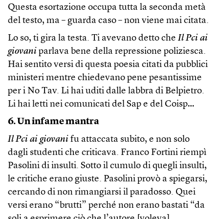
Questa esortazione occupa tutta la seconda metà
del testo, ma – guarda caso – non viene mai citata.
Lo so, ti gira la testa. Ti avevano detto che
Il Pci ai
giovani
parlava bene della repressione poliziesca.
Hai sentito versi di questa poesia citati da pubblici
ministeri mentre chiedevano pene pesantissime
per i No Tav. Li hai uditi dalle labbra di Belpietro.
Li hai letti nei comunicati del Sap e del Coisp…
6. Un infame mantra
Il Pci ai giovani
fu attaccata subito, e non solo
dagli studenti che criticava. Franco Fortini riempì
Pasolini di insulti. Sotto il cumulo di quegli insulti,
le critiche erano giuste. Pasolini provò a spiegarsi,
cercando di non rimangiarsi il paradosso. Quei
versi erano “brutti” perché non erano bastati “da
soli a esprimere ciò che l’autore [voleva]