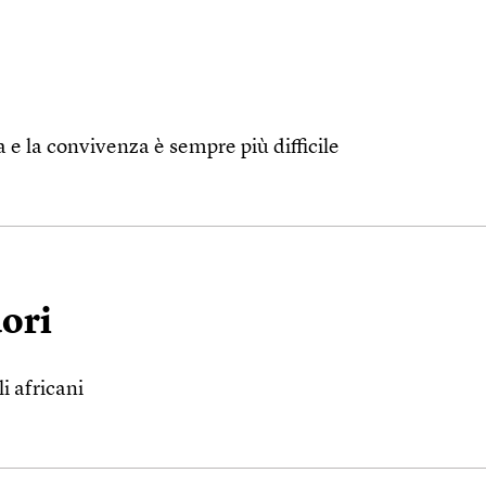
a e la convivenza è sempre più difficile
uori
i africani