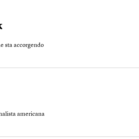
k
 ne sta accorgendo
rnalista americana