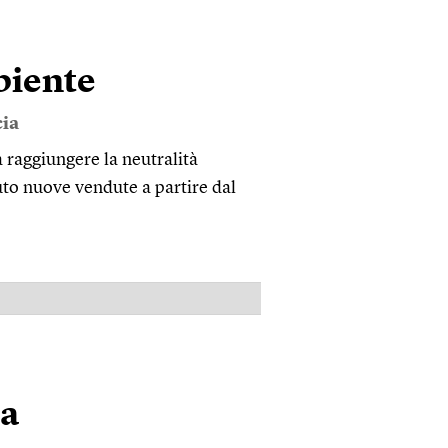
biente
ia
 raggiungere la neutralità
uto nuove vendute a partire dal
PUBBLICITÀ
ta