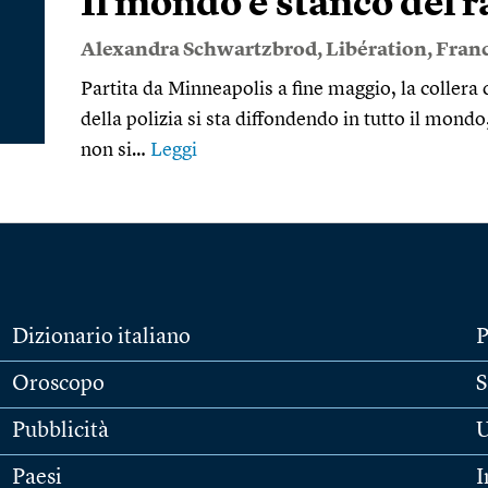
Il mondo è stanco del 
Alexandra Schwartzbrod
,
Libération
,
Franc
Partita da Minneapolis a fine maggio, la collera 
della polizia si sta diffondendo in tutto il mondo
non si…
Leggi
Dizionario italiano
P
Oroscopo
S
Pubblicità
U
Paesi
I