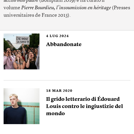
ucciso mio padre
(Bompiani 2019) e ha curato il
volume
Pierre Bourdieu, l’insoumission en héritage
(Presses
universitaires de France 2013).
4
LUG 2024
Abbandonate
18
MAR 2020
Il grido letterario di Édouard
Louis contro le ingiustizie del
mondo