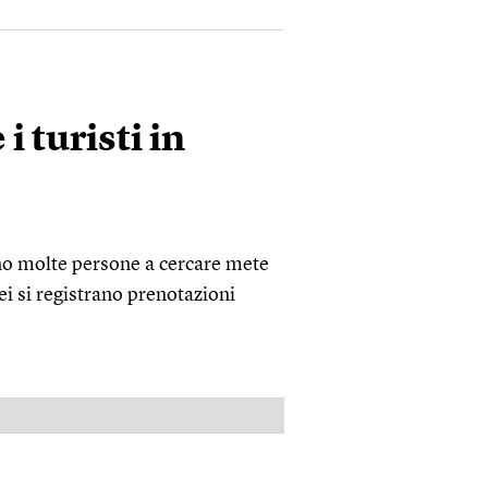
 turisti in
ono molte persone a cercare mete
pei si registrano prenotazioni
PUBBLICITÀ