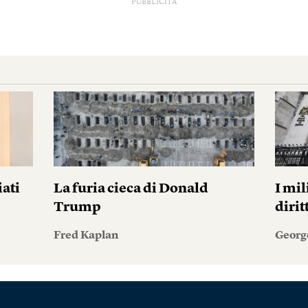
PUBBLICITÀ
iati
La furia cieca di Donald
I mil
Trump
diri
Fred Kaplan
Georg