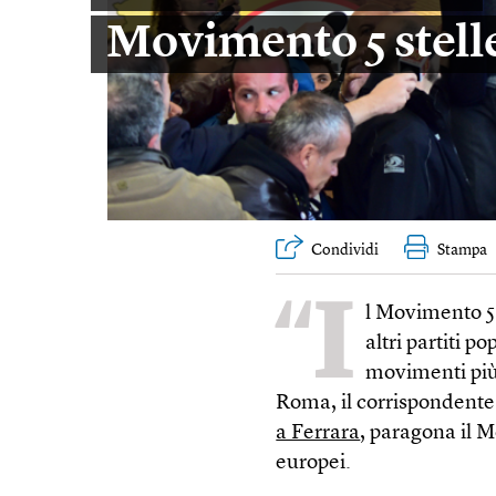
Movimento 5 stell
Condividi
Stampa
“I
l Movimento 5 
altri partiti p
movimenti più 
Roma, il corrispondente E
a Ferrara
, paragona il M
europei.