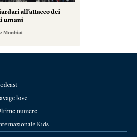
iardari all’attacco dei
tti umani
e Monbiot
odcast
avage love
ltimo numero
nternazionale Kids