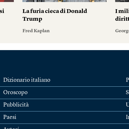
si
La furia cieca di Donald
I mil
Trump
diri
Fred Kaplan
Georg
Dizionario italiano
P
Oroscopo
S
Pubblicità
U
Paesi
I