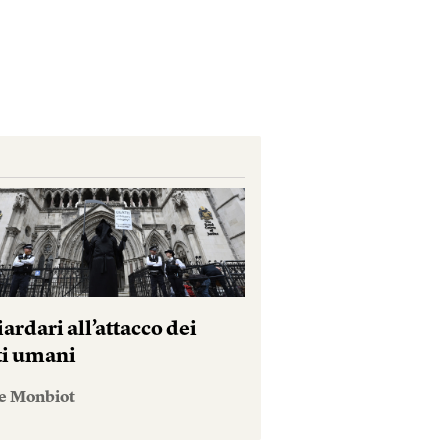
iardari all’attacco dei
tti umani
e Monbiot