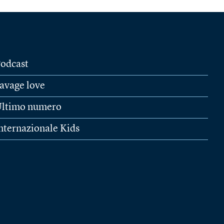
odcast
avage love
ltimo numero
nternazionale Kids