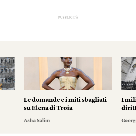
PUBBLICITÀ
Le domande e i miti sbagliati
I mil
su Elena di Troia
diri
Asha Salim
Georg