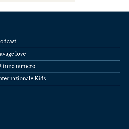
odcast
avage love
ltimo numero
nternazionale Kids