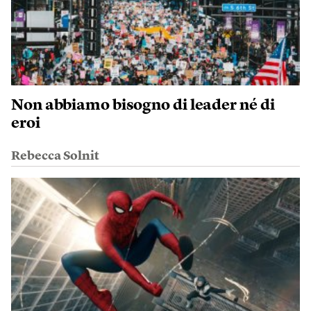
Non abbiamo bisogno di leader né di
eroi
Rebecca Solnit