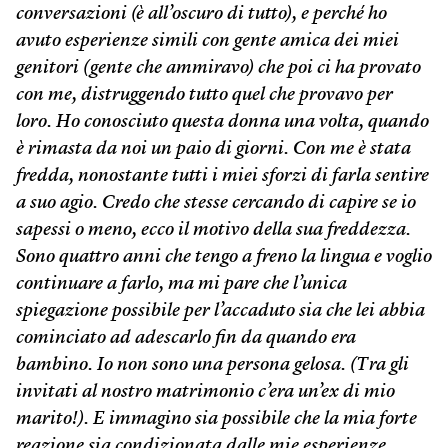
conversazioni (è all’oscuro di tutto), e perché ho
avuto esperienze simili con gente amica dei miei
genitori (gente che ammiravo) che poi ci ha provato
con me, distruggendo tutto quel che provavo per
loro. Ho conosciuto questa donna una volta, quando
è rimasta da noi un paio di giorni. Con me è stata
fredda, nonostante tutti i miei sforzi di farla sentire
a suo agio. Credo che stesse cercando di capire se io
sapessi o meno, ecco il motivo della sua freddezza.
Sono quattro anni che tengo a freno la lingua e voglio
continuare a farlo, ma mi pare che l’unica
spiegazione possibile per l’accaduto sia che lei abbia
cominciato ad adescarlo fin da quando era
bambino. Io non sono una persona gelosa. (Tra gli
invitati al nostro matrimonio c’era un’ex di mio
marito!). E immagino sia possibile che la mia forte
reazione sia condizionata dalle mie esperienze