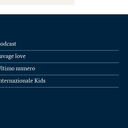
odcast
avage love
ltimo numero
nternazionale Kids