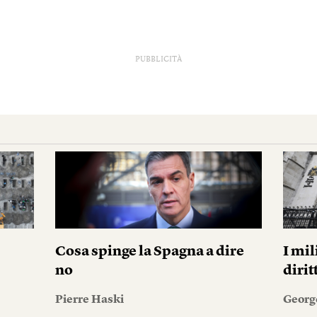
PUBBLICITÀ
Cosa spinge la Spagna a dire
I mil
no
diri
Pierre Haski
Georg