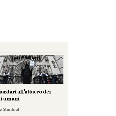
iardari all’attacco dei
tti umani
e Monbiot