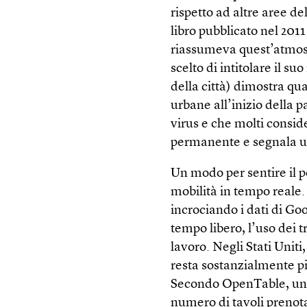
rispetto ad altre aree de
libro pubblicato nel 201
riassumeva quest’atmosf
scelto di intitolare il su
della città) dimostra qu
urbane all’inizio della 
virus e che molti consi
permanente e segnala 
Un modo per sentire il po
mobilità in tempo reale.
incrociando i dati di Goog
tempo libero, l’uso dei t
lavoro. Negli Stati Uniti
resta sostanzialmente più
Secondo OpenTable, un sit
numero di tavoli prenot