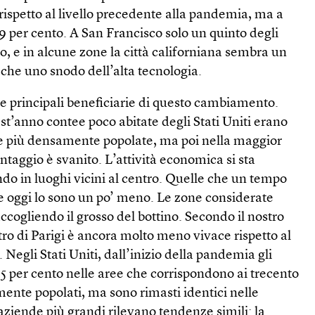
 rispetto al livello precedente alla pandemia, ma a
9 per cento. A San Francisco solo un quinto degli
io, e in alcune zone la città californiana sembra un
che uno snodo dell’alta tecnologia.
le principali beneficiarie di questo cambiamento.
st’anno contee poco abitate degli Stati Uniti erano
lle più densamente popolate, ma poi nella maggior
ntaggio è svanito. L’attività economica si sta
o in luoghi vicini al centro. Quelle che un tempo
e oggi lo sono un po’ meno. Le zone considerate
cogliendo il grosso del bottino. Secondo il nostro
ntro di Parigi è ancora molto meno vivace rispetto al
 Negli Stati Uniti, dall’inizio della pandemia gli
l 5 per cento nelle aree che corrispondono ai trecento
mente popolati, ma sono rimasti identici nelle
aziende più grandi rilevano tendenze simili: la