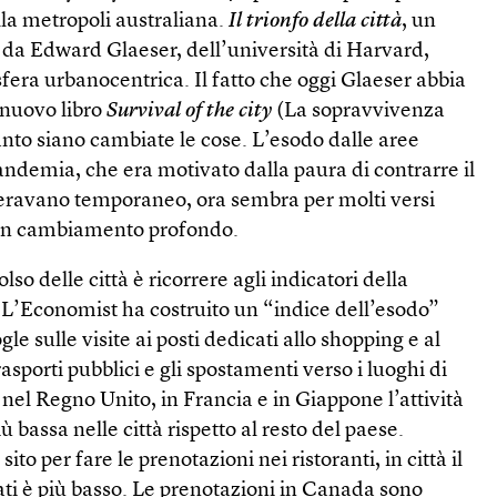
lla metropoli australiana.
Il trionfo della città
, un
1 da Edward Glaeser, dell’università di Harvard,
era urbanocentrica. Il fatto che oggi Glaeser abbia
o nuovo libro
Survival of the city
(La sopravvivenza
anto siano cambiate le cose. L’esodo dalle aree
pandemia, che era motivato dalla paura di contrarre il
deravano temporaneo, ora sembra per molti versi
un cambiamento profondo.
lso delle città è ricorrere agli indicatori della
 L’Economist ha costruito un “indice dell’esodo”
le sulle visite ai posti dedicati allo shopping e al
rasporti pubblici e gli spostamenti verso i luoghi di
, nel Regno Unito, in Francia e in Giappone l’attività
 bassa nelle città rispetto al resto del paese.
o per fare le prenotazioni nei ristoranti, in città il
ati è più basso. Le prenotazioni in Canada sono