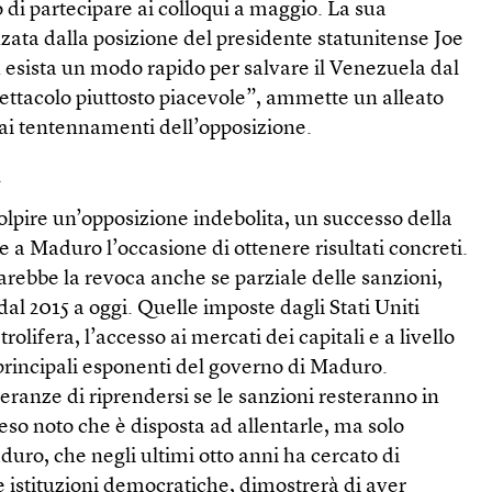
 di partecipare ai colloqui a maggio. La sua
nzata dalla posizione del presidente statunitense Joe
 esista un modo rapido per salvare il Venezuela dal
pettacolo piuttosto piacevole”, ammette un alleato
 ai tentennamenti dell’opposizione.
i
 colpire un’opposizione indebolita, un successo della
re a Maduro l’occasione di ottenere risultati concreti.
sarebbe la revoca anche se parziale delle sanzioni,
al 2015 a oggi. Quelle imposte dagli Stati Uniti
rolifera, l’accesso ai mercati dei capitali e a livello
i principali esponenti del governo di Maduro.
ranze di riprendersi se le sanzioni resteranno in
so noto che è disposta ad allentarle, ma solo
uro, che negli ultimi otto anni ha cercato di
le istituzioni democratiche, dimostrerà di aver