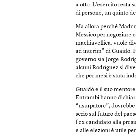
a otto. L’esercito resta
di persone, un quinto de
Ma allora perché Madur
Messico per negoziare c
machiavellica: vuole div
ad interim” di Guaidó. F
governo sia Jorge Rodrí
alcuni Rodríguez si dive
che per mesi è stata inde
Guaidó e il suo mentore L
Entrambi hanno dichiara
“usurpatore”, dovrebbe d
serio sul futuro del ­pa
l’ex candidato alla pres
e alle elezioni è utile pe