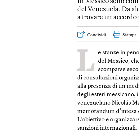
In Messico sono cominc
del Venezuela. Da alc
a trovare un accordo u
Condividi
Stampa
L
e stanze in pen
del Messico, che
scomparse secoli
di consultazioni organizz
alla presenza di un medi
degli esteri messicano, 
venezuelano Nicolás Mad
memorandum d’intesa che
L’obiettivo è organizzar
sanzioni internazionali.