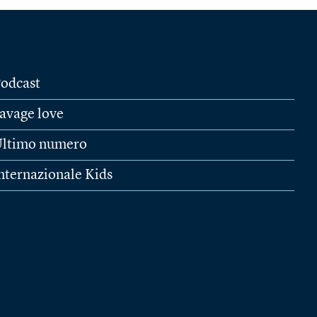
odcast
avage love
ltimo numero
nternazionale Kids