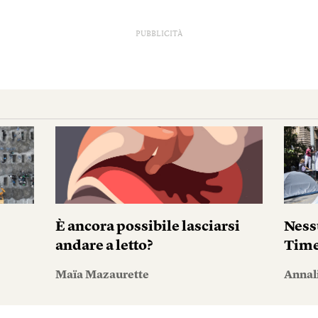
PUBBLICITÀ
È ancora possibile lasciarsi
Ness
andare a letto?
Tim
Maïa Mazaurette
Annal