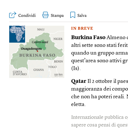
Condividi
Stampa
IN BREVE
Burkina Faso
Almeno qu
altri sette sono stati fer
quando un gruppo armato
quest’area sono attivi gr
(Is).
Qatar
Il 2 ottobre il pa
maggioranza dei compone
che non ha poteri reali.
eletta.
Internazionale pubblica o
sapere cosa pensi di quest