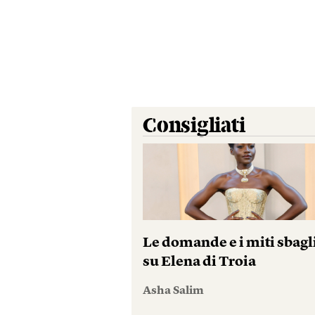
Consigliati
Le domande e i miti sbagl
su Elena di Troia
Asha Salim