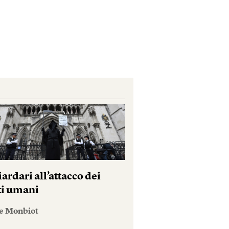
iardari all’attacco dei
tti umani
e Monbiot