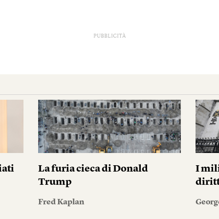
PUBBLICITÀ
iati
La furia cieca di Donald
I mil
Trump
diri
Fred Kaplan
Georg