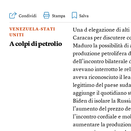
Condividi
Stampa
VENEZUELA-STATI
Una d elegazione di alti
UNITI
Caracas per discutere co
A colpi di petrolio
Maduro la possibilità di
produzione petrolifera 
dell’incontro bilaterale 
avevano interrotto le r
aveva riconosciuto il l
legittimo del paese sud
aggiunge il quotidiano st
Biden di isolare la Russi
l’aumento del prezzo del
l’incontro cordiale e mol
aumentare la produzione 