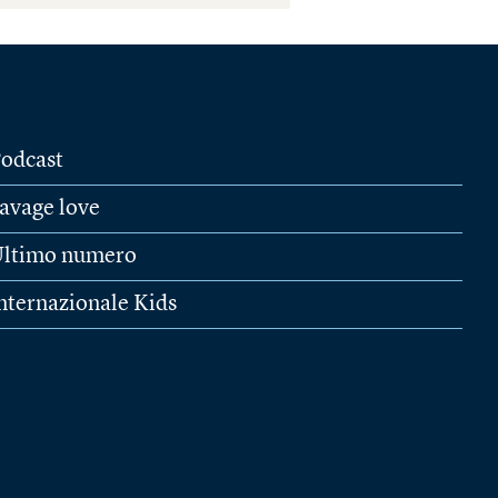
odcast
avage love
ltimo numero
nternazionale Kids