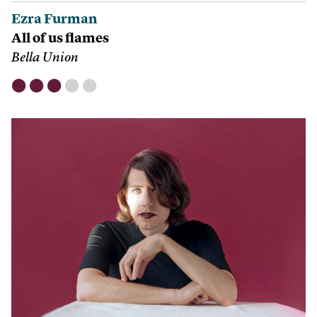
Ezra Furman
All of us flames
Bella Union
⬤
⬤
⬤
⬤
⬤