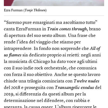
Ezra Furman (
Tonje Thilesen
)
“Saremo pure emarginati ma ascoltiamo tutto”
canta EzraFurman in
Train comes through
, brano
di apertura del suo sesto album. Una frase che
rende l’idea del viaggio che stiamo per
intraprendere. In fondo non sorprende che
All of
us flames
sia dedicato proprio ai reietti: negli anni
la musicista di Chicago ha dato voce agli ultimi
con il suo indie rock orchestrale, che comunica
con forza il suo obiettivo. Anche se questo lavoro
chiude una trilogia cominciata con
Twelve nudes
del 2018 e proseguita con
Transangelic exodus
del
2019, si differenzia da questi album per la
determinazione nel difendere, con rabbia e
speranza, la causa queer. L’album ripercorre le