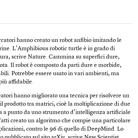
rcatori hanno creato un robot anfibio imitando le
rine. L’Amphibious robotic turtle è in grado di
ra, scrive Nature. Cammina su superfici dure,
uota. Il robot è composto da parti dure e morbide,
abili. Potrebbe essere usato in vari ambienti, ma
iù affidabile.
atori hanno migliorato una tecnica per risolvere un
 prodotto tra matrici, cioè la moltiplicazione di due
a a punto da uno strumento d’intelligenza artificiale
tti creato un algoritmo che compie una particolare
licazioni, contro le 96 di quello di DeepMind. Lo
o pubblicato sul sito arXiv, scrive New Scientist.