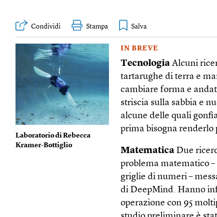
Condividi
Stampa
IN BREVE
Tecnologia
Alcuni rice
tartarughe di terra e ma
cambiare forma e andatu
striscia sulla sabbia e n
alcune delle quali gonfi
prima bisogna renderlo p
Laboratorio di Rebecca
Kramer-Bottiglio
Matematica
Due ricerc
problema matematico – il
griglie di numeri – mess
di DeepMind. Hanno infa
operazione con 95 moltip
studio preliminare è stat