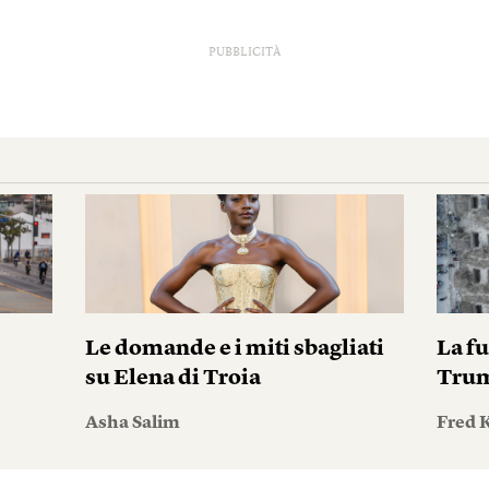
PUBBLICITÀ
Le domande e i miti sbagliati
La fu
su Elena di Troia
Tru
Asha Salim
Fred 