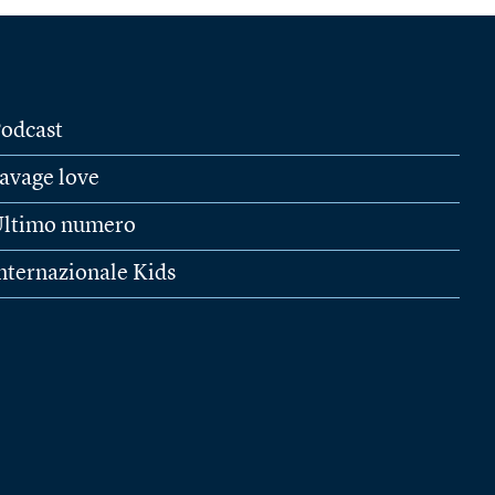
odcast
avage love
ltimo numero
nternazionale Kids