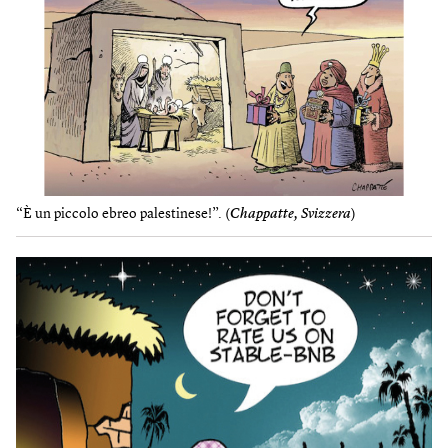
“È un piccolo ebreo palestinese!”. (
Chappatte, Svizzera
)