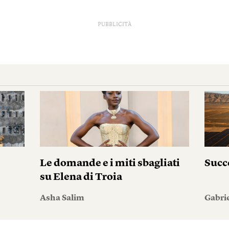
PUBBLICITÀ
Le domande e i miti sbagliati
Succ
su Elena di Troia
Asha Salim
Gabri