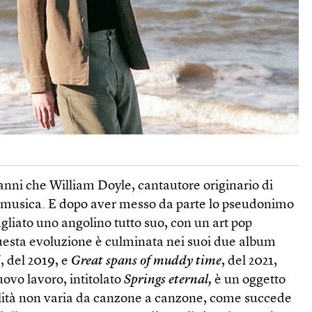
anni che William Doyle, cantautore originario di
musica. E dopo aver messo da parte lo pseudonimo
agliato uno angolino tutto suo, con un art pop
Questa evoluzione è culminata nei suoi due album
d
, del 2019, e
Great spans of muddy time
, del 2021,
nuovo lavoro, intitolato
Springs eternal,
è un oggetto
ualità non varia da canzone a canzone, come succede