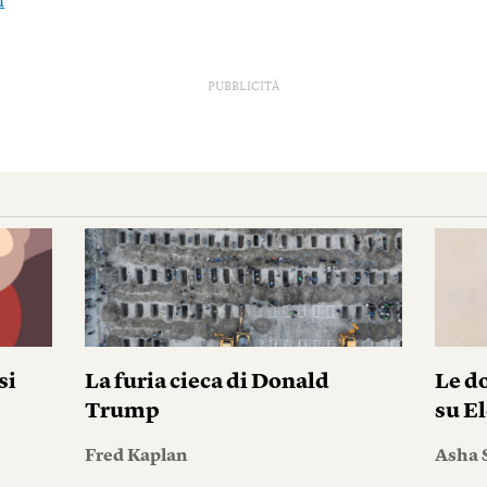
i
PUBBLICITÀ
si
La furia cieca di Donald
Le do
Trump
su El
Fred Kaplan
Asha 