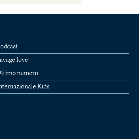
odcast
avage love
ltimo numero
nternazionale Kids