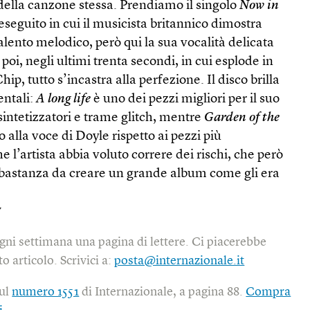
o della canzone stessa. Prendiamo il singolo
Now in
eseguito in cui il musicista britannico dimostra
alento melodico, però qui la sua vocalità delicata
oi, negli ultimi trenta secondi, in cui esplode in
p, tutto s’incastra alla perfezione. Il disco brilla
entali:
A long life
è uno dei pezzi migliori per il suo
 sintetizzatori e trame glitch, mentre
Garden of the
 alla voce di Doyle rispetto ai pezzi più
l’artista abbia voluto correre dei rischi, che però
bastanza da creare un grande album come gli era
y
gni settimana una pagina di lettere. Ci piacerebbe
o articolo. Scrivici a:
posta@internazionale.it
sul
numero 1551
di Internazionale, a pagina 88.
Compra