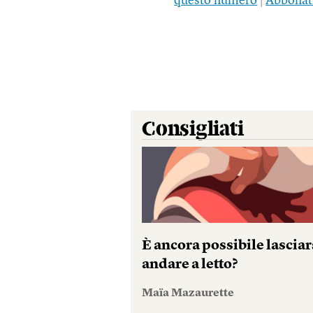
questo numero
|
Abbonat
Consigliati
È ancora possibile lasciar
andare a letto?
Maïa Mazaurette