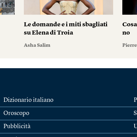
Le domande e i miti sbagliati
Cosa
su Elena di Troia
no
Asha Salim
Pierr
Dizionario italiano
P
Oroscopo
S
Pubblicità
U