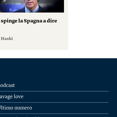
 spinge la Spagna a dire
e Haski
odcast
avage love
ltimo numero