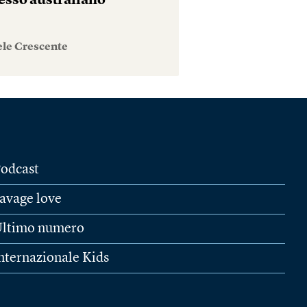
esso australiano
ele Crescente
odcast
avage love
ltimo numero
nternazionale Kids