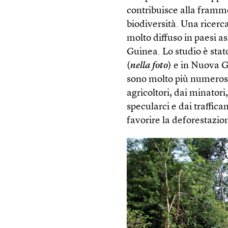
contribuisce alla framme
biodiversità. Una ricer
molto diffuso in paesi 
Guinea. Lo studio è stat
(
nella foto
) e in Nuova G
sono molto più numerose 
agricoltori, dai minatori
specularci e dai traffica
favorire la deforestazio