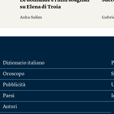
Le domande e i miti sbagliati
Succ
su Elena di Troia
Asha Salim
Gabri
Dizionario italiano
P
Oroscopo
S
Pubblicità
U
Paesi
I
Autori