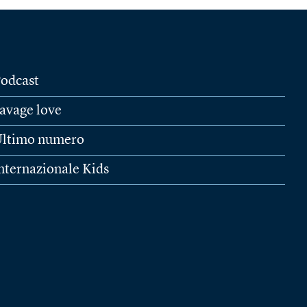
odcast
avage love
ltimo numero
nternazionale Kids