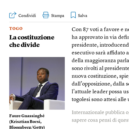
Condividi
Stampa
TOGO
Con 87 voti a favore e n
La costituzione
ha approvato in via defin
che divide
presidente, introducend
esecutivo sarà affidato a
della maggioranza parl
sono rivolti al president
nuova costituzione, spi
dall’opposizione, dalla s
l’attuale leader possa u
togolesi sono attesi alle 
Internazionale pubblica o
Faure Gnassingbé
sapere cosa pensi di quest
(
Krisztian Bocsi,
Bloomberg/Getty
)