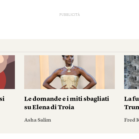
PUBBLICITÀ
si
Le domande e i miti sbagliati
La fu
su Elena di Troia
Tru
Asha Salim
Fred 