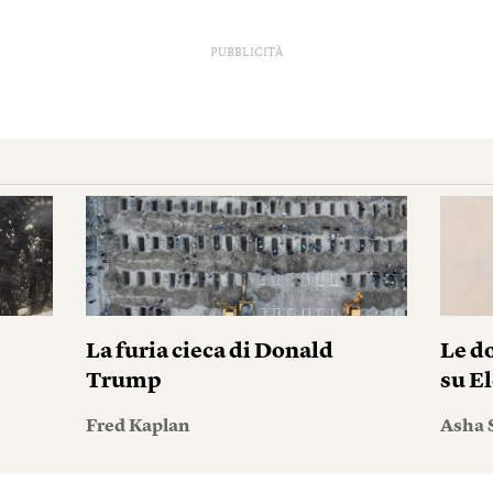
PUBBLICITÀ
La furia cieca di Donald
Le do
Trump
su El
Fred Kaplan
Asha 