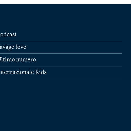
odcast
avage love
ltimo numero
nternazionale Kids