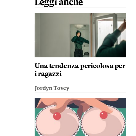
Leggi anche
Una tendenza pericolosa per
i ragazzi
Jordyn Tovey