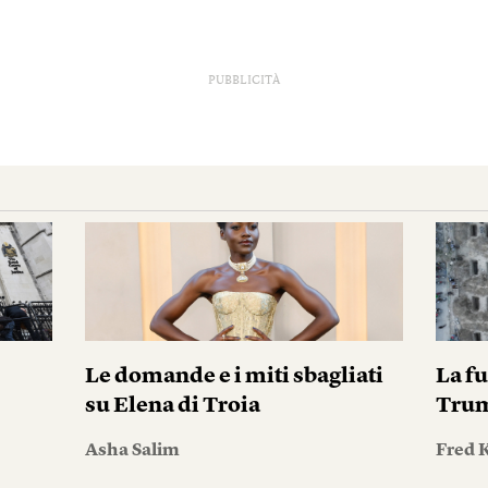
PUBBLICITÀ
i
Le domande e i miti sbagliati
La fu
su Elena di Troia
Tru
Asha Salim
Fred 