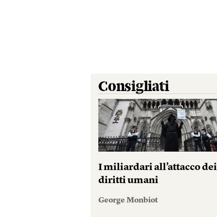
Consigliati
I miliardari all’attacco de
diritti umani
George Monbiot