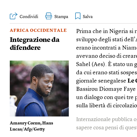
Condividi
Stampa
AFRICA OCCIDENTALE
Prima che in Nigeria si 
Integrazione da
sviluppo degli stati dell
difendere
erano incontrati a Niame
avevano deciso di creare
Sahel (Aes). È stato un 
da cui erano stati sospes
giornale senegalese
Le 
Bassirou Diomaye Faye
un dialogo con quei tre 
sulla libertà di circolaz
Internazionale pubblica o
Amaury Cornu, Hans
sapere cosa pensi di quest
Lucas/Afp/Getty