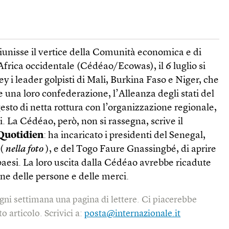
riunisse il vertice della Comunità economica e di
’Africa occidentale (Cédéao/Ecowas), il 6 luglio si
y i leader golpisti di Mali, Burkina Faso e Niger, che
 una loro confederazione, l’Alleanza degli stati del
gesto di netta rottura con l’organizzazione regionale,
i. La Cédéao, però, non si rassegna, scrive il
Quotidien
: ha incaricato i presidenti del Senegal,
 (
nella foto
), e del Togo Faure Gnassing­bé, di aprire
paesi. La loro uscita dalla Cédéao avrebbe ricadute
ione delle persone e delle merci.
gni settimana una pagina di lettere. Ci piacerebbe
o articolo. Scrivici a:
posta@internazionale.it