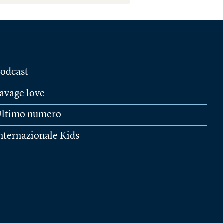
odcast
avage love
ltimo numero
nternazionale Kids