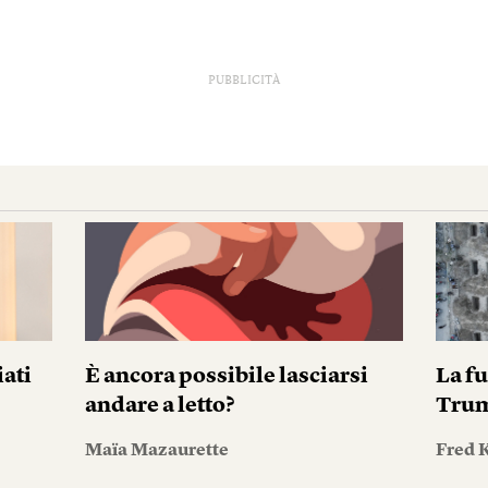
PUBBLICITÀ
iati
È ancora possibile lasciarsi
La fu
andare a letto?
Tru
Maïa Mazaurette
Fred 