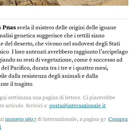
u
Pnas
svela il mistero delle origini delle iguane
analisi genetica suggerisce che i rettili siano
e del deserto, che vivono nel sudovest degli Stati
sico. I loro antenati avrebbero raggiunto l’arcipelago
giando su resti di vegetazione, come è successo ad
a del Pacifico, durata tra i tre e i quattro mesi,
ile dalla resistenza degli animali e dalla
nte il tragitto.
gni settimana una pagina di lettere. Ci piacerebbe
o articolo. Scrivici a:
posta@internazionale.it
sul
numero 1607
di Internazionale, a pagina 97.
Compra
i