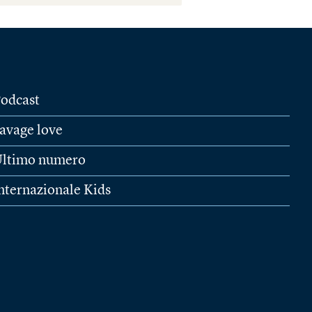
odcast
avage love
ltimo numero
nternazionale Kids