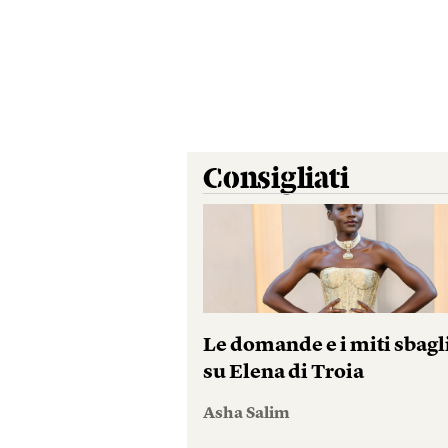
Consigliati
Le domande e i miti sbagl
su Elena di Troia
Asha Salim